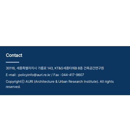
Contact
30116, 세종특별자치시 가름로 143, KT&G세종타워B 8층 건축공간연구원
E-mail : policyinfo@auri.re.kr / Fax : 044-417-9607
Copyrightⓒ AURI (Architecture & Urban Research Institute). All rights
reserved.