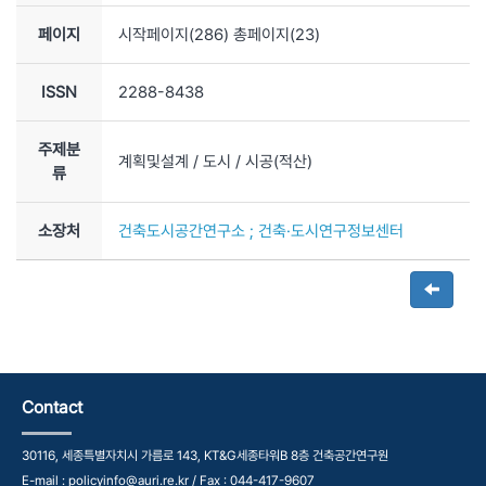
페이지
시작페이지(
286
) 총페이지(
23
)
ISSN
2288-8438
주제분
계획및설계
/ 도시
/ 시공(적산)
류
소장처
건축도시공간연구소 ; 건축·도시연구정보센터
Contact
30116, 세종특별자치시 가름로 143, KT&G세종타워B 8층 건축공간연구원
E-mail : policyinfo@auri.re.kr / Fax : 044-417-9607