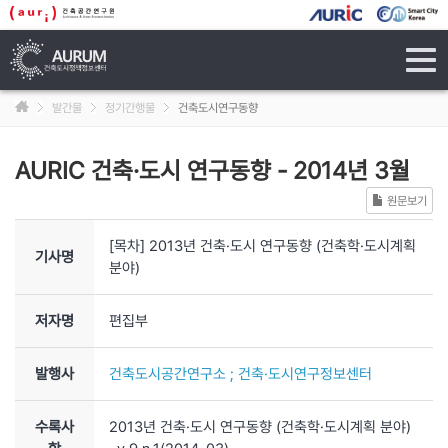
tog
navi
발간물
정기간행물
건축도시연구동향
AURIC 건축·도시 연구동향
-
2014년 3월
원문보기
[목차] 2013년 건축·도시 연구동향 (건축학·도시계획
기사명
분야)
저자명
편집부
발행사
건축도시공간연구소 ; 건축·도시연구정보센터
수록사
2013년 건축·도시 연구동향 (건축학·도시계획 분야)