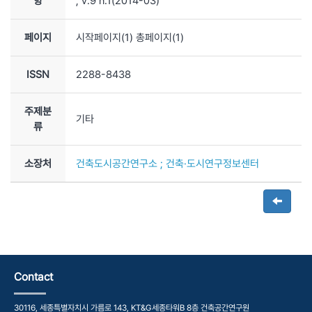
항
, v.9 n.1
(2014-03)
페이지
시작페이지(
1
) 총페이지(
1
)
ISSN
2288-8438
주제분
기타
류
소장처
건축도시공간연구소 ; 건축·도시연구정보센터
Contact
30116, 세종특별자치시 가름로 143, KT&G세종타워B 8층 건축공간연구원