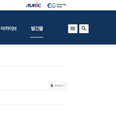
 아카이브
발간물
상
건축도시정책
동향
도
(APU)
보
건축도시연구
동향
기타 간행물
인포그래픽스
원문보기