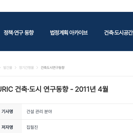
정책·연구 동향
법정계획 아카이브
건축·도시공간
정책동향
국토
건축
연구동향
도시
건축지
발간물
정기간행물
건축도시연구동향
건축/주택
테마정
건설
URIC 건축·도시 연구동향
-
2011년 4월
환경
에너지
관광
기사명
건설 관리 분야
산림/농림/수산
문화
저자명
집필진
사회복지