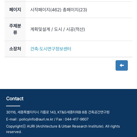
페이지
시작페이지(
462
) 총페이지(
23
)
주제분
계획및설계
/ 도시
/ 시공(적산)
류
소장처
건축·도시연구정보센터
Contact
30116, 세종특별자치시 가름로 143, KT&G세종타워B 8층 건축공간연구원
E-mail : policyinfo@auri.re.kr / Fax : 044-417-9607
Copyrightⓒ AURI (Architecture & Urban Research Institute). All rights
reserved.