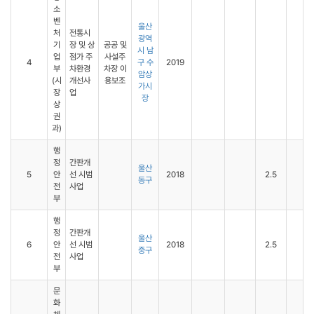
소
벤
울산
처
전통시
광역
기
장 및 상
공공 및
시 남
업
점가 주
사설주
4
구 수
2019
부
차환경
차장 이
암상
(시
개선사
용보조
가시
장
업
장
상
권
과)
행
정
간판개
울산
5
안
선 시범
2018
2.5
동구
전
사업
부
행
정
간판개
울산
6
안
선 시범
2018
2.5
중구
전
사업
부
문
화