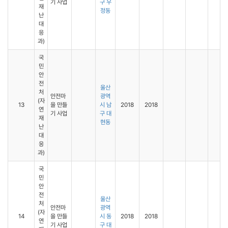
기 사업
구 우
재
정동
난
대
응
과)
국
민
안
전
울산
처
안전마
광역
(자
13
을 만들
시 남
2018
2018
연
기 사업
구 대
재
현동
난
대
응
과)
국
민
안
전
울산
처
안전마
광역
(자
14
을 만들
시 동
2018
2018
연
기 사업
구 대