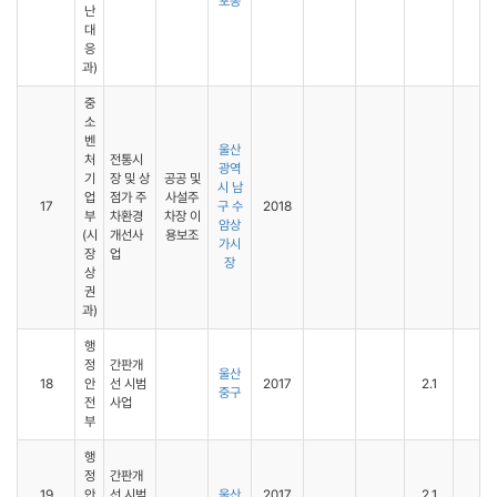
포동
난
대
응
과)
중
소
벤
울산
처
전통시
광역
기
장 및 상
공공 및
시 남
업
점가 주
사설주
17
구 수
2018
부
차환경
차장 이
암상
(시
개선사
용보조
가시
장
업
장
상
권
과)
행
정
간판개
울산
18
안
선 시범
2017
2.1
중구
전
사업
부
행
정
간판개
19
안
선 시범
울산
2017
2.1