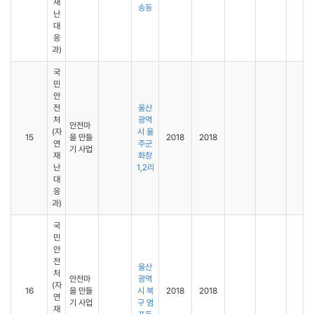
재
송동
난
대
응
과)
국
민
안
전
울산
처
광역
안전마
(자
시 울
15
을 만들
2018
2018
연
주군
기 사업
재
화창
난
1,2리
대
응
과)
국
민
안
전
울산
처
안전마
광역
(자
16
을 만들
시 북
2018
2018
연
기 사업
구 염
재