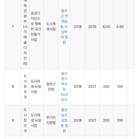
체
육
관
울주
공공디
광
군 언
자인으
부
양읍
로 행복
도시재
7
(시
동.서.
2018
2019
8.00
5.60
한 공간
생사업
각
남부
만들기
예
리 일
사업
술
원
디
자
인
과)
울산
도
중구
시
도시재
일반근
학성
8
창
생 뉴딜
2018
2021
200
100
린형
동
조
사업
1531
과
번지
도
울산
시
도시재
남구
주거지
9
창
생 뉴딜
삼호
2018
2021
200
100
지원형
조
사업
동 일
과
원