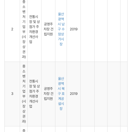
중
소
벤
울산
처
전통시
광역
기
장 및 상
공영주
시 남
업
점가 주
2
차장 건
구 수
2019
부
차환경
립지원
암상
(시
개선사
가시
장
업
장
상
권
과)
중
소
벤
울산
처
전통시
광역
기
장 및 상
공영주
시 북
업
점가 주
3
차장 건
구 호
2019
부
차환경
립지원
계공
(시
개선사
설시
장
업
장
상
권
과)
중