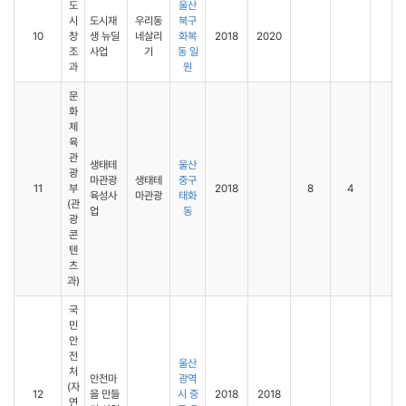
도
울산
시
도시재
우리동
북구
10
창
생 뉴딜
네살리
화복
2018
2020
조
사업
기
동 일
과
원
문
화
체
육
관
생태테
울산
광
마관광
생태테
중구
11
부
2018
8
4
육성사
마관광
태화
(관
업
동
광
콘
텐
츠
과)
국
민
안
전
울산
처
안전마
광역
(자
12
을 만들
시 중
2018
2018
연