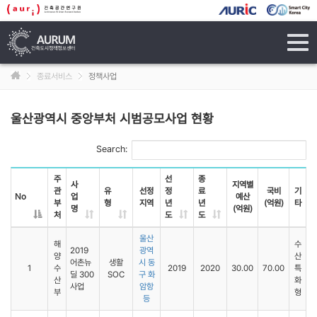
tog
navi
종료서비스
정책사업
울산광역시 중앙부처 시범공모사업 현황
Search:
주
선
종
사
지역별
관
유
선정
정
료
국비
기
No
업
예산
부
형
지역
년
년
(억원)
타
명
(억원)
처
도
도
울산
해
수
2019
광역
양
산
어촌뉴
생활
시 동
1
수
2019
2020
30.00
70.00
특
딜 300
SOC
구 화
산
화
사업
암항
부
형
등