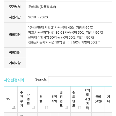
주관부처
문화재청(활용정책과)
사업기간
2019 ~ 2020
"생생문화재 사업 31억원(국비 40%, 지방비 60%)
향교,서원문화재사업 30.68억원(국비 50%, 지방비 50%)
국비지원
문화재 야행사업 50억 원 (국비 50%, 지방비 50%)
전통산사문화재 사업 10억 원(국비 50%, 지방비 50%)"
국비예산
기타사항
Search:
사업선정지역
지역
주
선
종
사
별
관
유
선정
정
료
국비
기
No
업
예산
부
형
지역
년
년
(억원)
타
명
(억
처
도
도
원)