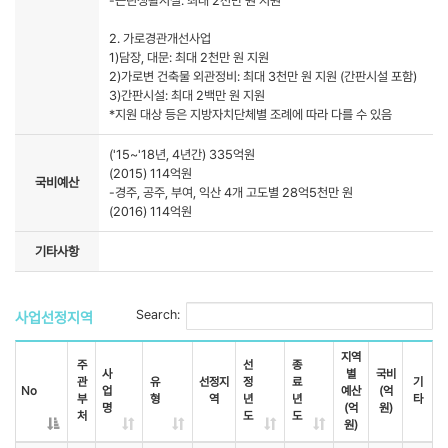
-근린생활시설: 최대 2천만 원 지원
2. 가로경관개선사업
1)담장, 대문: 최대 2천만 원 지원
2)가로변 건축물 외관정비: 최대 3천만 원 지원 (간판시설 포함)
3)간판시설: 최대 2백만 원 지원
*지원 대상 등은 지방자치단체별 조례에 따라 다를 수 있음
('15~'18년, 4년간) 335억원
(2015) 114억원
국비예산
-경주, 공주, 부여, 익산 4개 고도별 28억5천만 원
(2016) 114억원
기타사항
Search:
사업선정지역
지역
주
선
종
사
별
국비
관
유
선정지
정
료
기
No
업
예산
(억
부
형
역
년
년
타
명
(억
원)
처
도
도
원)