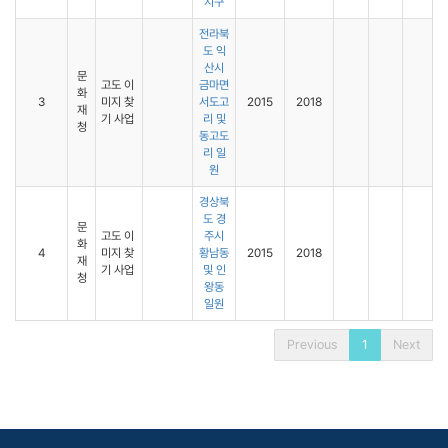
지구
전라북
도 익
산시
문
고도 이
금마면
화
3
미지 찾
서도고
2015
2018
재
기 사업
리 및
청
동고도
리 일
원
경상북
도 경
문
고도 이
주시
화
4
미지 찾
황남동
2015
2018
재
기 사업
및 인
청
왕동
일원
Previous
1
Next