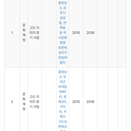
충청남
도 공
주시
금성
동, 반
문
고도 이
죽동
화
1
미지 찾
등 역
2015
2018
재
기 사업
사문화
청
환경
보존육
성지구
500여
필지
충청남
도 부
여군
부여읍
쌍북1
문
고도 이
리, 쌍
화
2
미지 찾
북3리,
2015
2018
재
기 사업
구아
청
리, 석
목리
고도보
존육성