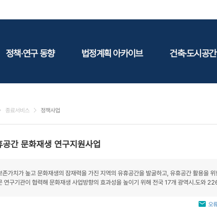
정책·연구 동향
법정계획 아카이브
건축·도시공간
정책동향
국토
건축
연구동향
도시
건축지
종료서비스
정책사업
건축/주택
테마정
건설
휴공간 문화재생 연구지원사업
환경
에너지
보존가치가 높고 문화재생의 잠재력을 가진 지역의 유휴공간을 발굴하고, 유휴공간 활용을 위
관광
문 연구기관이 협력해 문화재생 사업방향의 효과성을 높이기 위해 전국 17개 광역시․도와 22
산림/농림/수산
문화
오류
사회복지