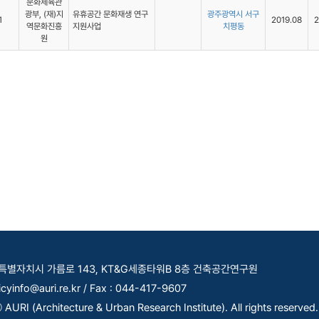
문화체육관
광부, (재)지
유휴공간 문화재생 연구
광주광역시 서구
1
2019.08
2
역문화진흥
지원사업
치평동
원
세종특별자치시 가름로 143, KT&G세종타워B 8층 건축공간연구원
licyinfo@auri.re.kr / Fax : 044-417-9607
AURI (Architecture & Urban Research Institute). All rights reserved.