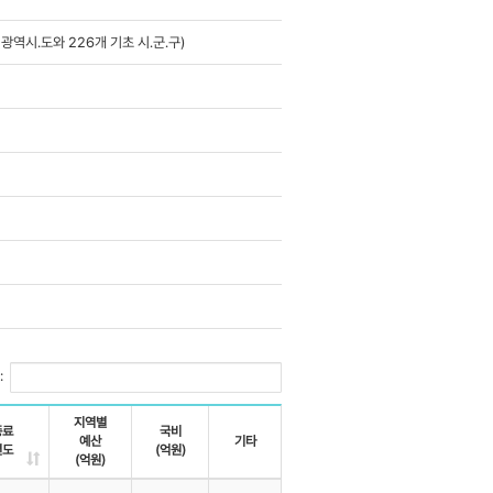
역시․도와 226개 기초 시․군․구)
:
지역별
종료
국비
예산
기타
년도
(억원)
(억원)