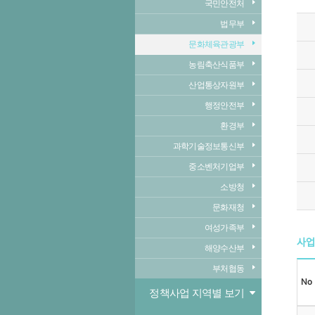
국민안전처
법무부
문화체육관광부
농림축산식품부
산업통상자원부
행정안전부
환경부
과학기술정보통신부
중소벤처기업부
소방청
문화재청
여성가족부
사업
해양수산부
부처협동
No
정책사업 지역별 보기