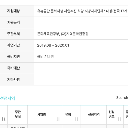
자료실
지원대상
유휴공간 문화재생 사업추진 희망 지방자치단체* 대상(전국 17개 광
지원근거
주관부처
믄화체육관광부, (재)지역문화진흥원
사업기간
2019.08 ~ 2020.01
국비지원
국비 2억 원
국비예산
기타사항
Search
선정지역
주관
선정
사업명
유형
선정지역
부처
년도