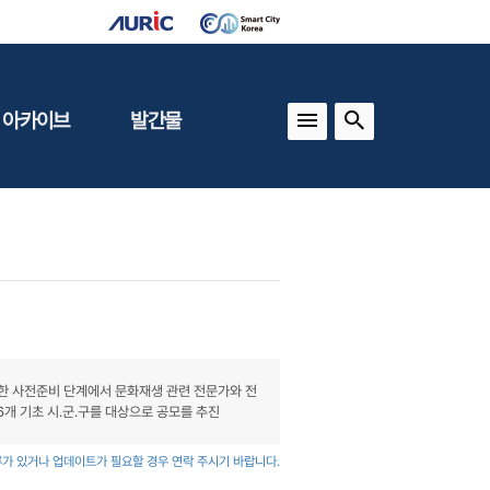
 아카이브
발간물
상
건축도시정책
동향
도
(APU)
보
건축도시연구
동향
기타 간행물
인포그래픽스
한 사전준비 단계에서 문화재생 관련 전문가와 전
6개 기초 시․군․구를 대상으로 공모를 추진
가 있거나 업데이트가 필요할 경우 연락 주시기 바랍니다.