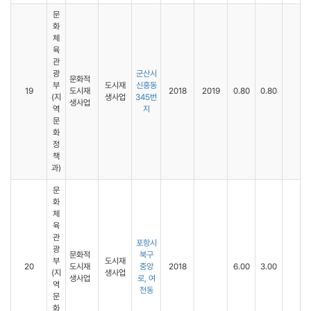
문
화
체
육
관
광
군산시
문화적
부
도시재
신흥동
19
도시재
2018
2019
0.80
0.80
(지
생사업
345번
생사업
역
지
문
화
정
책
과)
문
화
체
육
관
포항시
광
문화적
북구
부
도시재
20
도시재
중앙
2018
6.00
3.00
(지
생사업
생사업
로, 여
역
천동
문
화