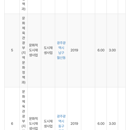
책
과)
문
화
체
육
관
광
광주광
문화적
부
도시재
역시
5
도시재
2019
6.00
3.00
(지
생사업
남구
생사업
역
월산동
문
화
정
책
과)
문
화
체
육
관
광
광주광
문화적
부
도시재
역시
6
도시재
2019
6.00
3.00
(지
생사업
동구
생사업