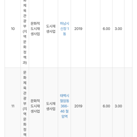
화
체
육
관
광
문화적
하남시
부
도시재
10
도시재
신장 1
2019
6.00
3.00
(지
생사업
생사업
동
역
문
화
정
책
과)
문
화
체
육
관
태백시
광
문화적
철암동
부
도시재
11
도시재
366-
2019
6.00
3.00
(지
생사업
생사업
46 철
역
암역
문
화
정
책