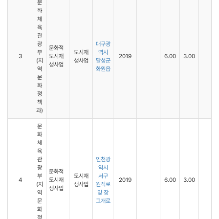
문
화
체
육
관
광
대구광
문화적
부
도시재
역시
3
도시재
2019
6.00
3.00
(지
생사업
달성군
생사업
역
화원읍
문
화
정
책
과)
문
화
체
육
관
인천광
광
역시
문화적
부
도시재
서구
4
도시재
2019
6.00
3.00
(지
생사업
원적로
생사업
역
및 장
문
고개로
화
정