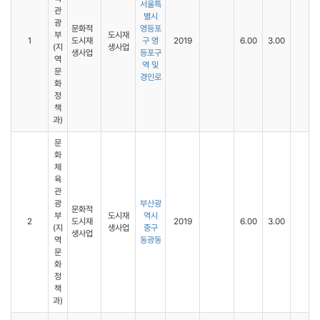
서울특
관
별시
광
문화적
영등포
부
도시재
1
도시재
구 영
2019
6.00
3.00
(지
생사업
생사업
등포구
역
역 및
문
경인로
화
정
책
과)
문
화
체
육
관
광
부산광
문화적
부
도시재
역시
2
도시재
2019
6.00
3.00
(지
생사업
중구
생사업
역
동광동
문
화
정
책
과)