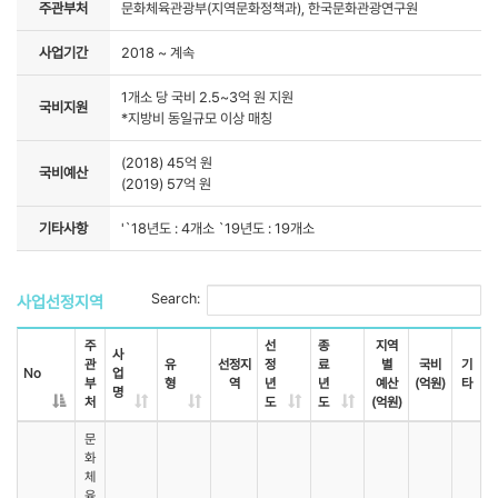
주관부처
문화체육관광부(지역문화정책과), 한국문화관광연구원
사업기간
2018 ~ 계속
1개소 당 국비 2.5~3억 원 지원
국비지원
*지방비 동일규모 이상 매칭
(2018) 45억 원
국비예산
(2019) 57억 원
기타사항
'`18년도 : 4개소 `19년도 : 19개소
Search:
사업선정지역
주
선
종
지역
사
관
유
선정지
정
료
별
국비
기
No
업
부
형
역
년
년
예산
(억원)
타
명
처
도
도
(억원)
문
화
체
육