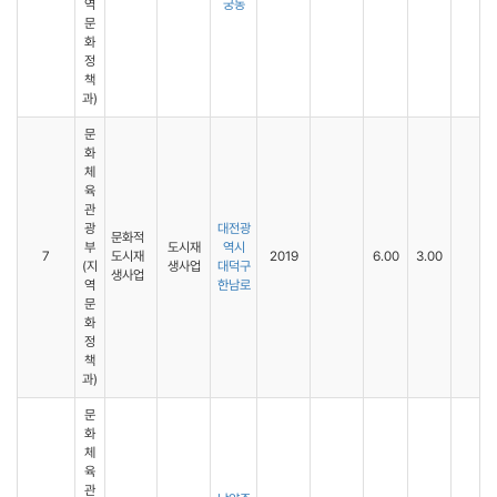
역
궁동
문
화
정
책
과)
문
화
체
육
관
광
대전광
문화적
부
도시재
역시
7
도시재
2019
6.00
3.00
(지
생사업
대덕구
생사업
역
한남로
문
화
정
책
과)
문
화
체
육
관