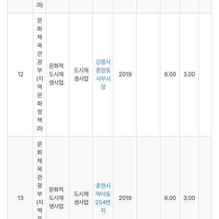
과)
문
화
체
육
관
광
강릉시
문화적
부
도시재
중앙동
12
도시재
2019
6.00
3.00
(지
생사업
서부시
생사업
역
장
문
화
정
책
과)
문
화
체
육
관
광
춘천시
문화적
부
도시재
약사동
13
도시재
2019
6.00
3.00
(지
생사업
254번
생사업
역
지