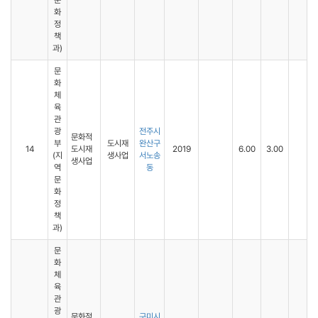
문
화
정
책
과)
문
화
체
육
관
광
전주시
문화적
부
도시재
완산구
14
도시재
2019
6.00
3.00
(지
생사업
서노송
생사업
역
동
문
화
정
책
과)
문
화
체
육
관
광
문화적
구미시