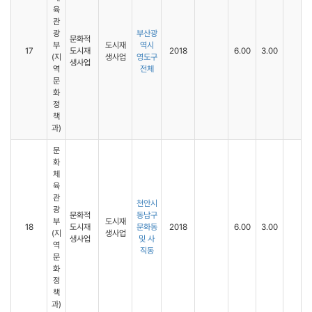
육
관
광
부산광
문화적
부
도시재
역시
17
도시재
2018
6.00
3.00
(지
생사업
영도구
생사업
역
전체
문
화
정
책
과)
문
화
체
육
관
천안시
광
문화적
동남구
부
도시재
18
도시재
문화동
2018
6.00
3.00
(지
생사업
생사업
및 사
역
직동
문
화
정
책
과)