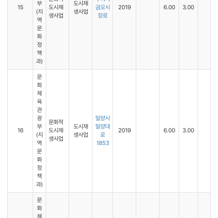
부
도시재
15
도시재
금오시
2019
6.00
3.00
(지
생사업
생사업
장로
역
문
화
정
책
과)
문
화
체
육
관
광
밀양시
문화적
부
도시재
밀양대
16
도시재
2019
6.00
3.00
(지
생사업
로
생사업
역
1853
문
화
정
책
과)
문
화
체