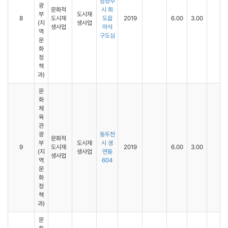
남양주
광
문화적
시 화
부
도시재
8
도시재
도읍
2019
6.00
3.00
(지
생사업
생사업
마석
역
구도심
문
화
정
책
과)
문
화
체
육
관
광
동두천
문화적
부
도시재
시 생
9
도시재
2019
6.00
3.00
(지
생사업
연동
생사업
역
604
문
화
정
책
과)
문