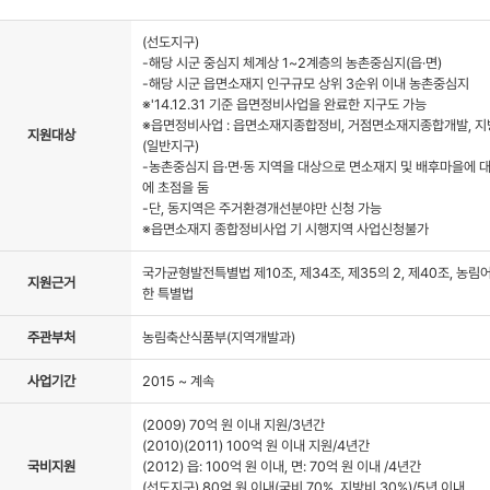
자료실
(선도지구)
-해당 시군 중심지 체계상 1~2계층의 농촌중심지(읍·면)
-해당 시군 읍면소재지 인구규모 상위 3순위 이내 농촌중심지
※'14.12.31 기준 읍면정비사업을 완료한 지구도 가능
※읍면정비사업 : 읍면소재지종합정비, 거점면소재지종합개발, 
지원대상
(일반지구)
-농촌중심지 읍·면·동 지역을 대상으로 면소재지 및 배후마을에 
에 초점을 둠
-단, 동지역은 주거환경개선분야만 신청 가능
※읍면소재지 종합정비사업 기 시행지역 사업신청불가
국가균형발전특별법 제10조, 제34조, 제35의 2, 제40조, 농
지원근거
한 특별법
주관부처
농림축산식품부(지역개발과)
사업기간
2015 ~ 계속
(2009) 70억 원 이내 지원/3년간
(2010)(2011) 100억 원 이내 지원/4년간
국비지원
(2012) 읍: 100억 원 이내, 면: 70억 원 이내 /4년간
(선도지구) 80억 원 이내(국비 70%, 지방비 30%)/5년 이내