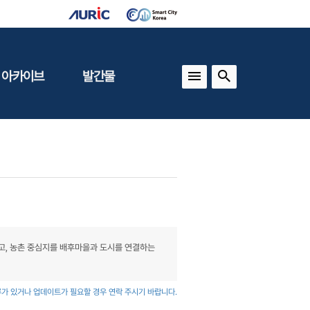
 아카이브
발간물
상
건축도시정책
동향
도
(APU)
보
건축도시연구
동향
기타 간행물
인포그래픽스
고, 농촌 중심지를 배후마을과 도시를 연결하는
가 있거나 업데이트가 필요할 경우 연락 주시기 바랍니다.