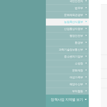
국민안전처
법무부
문화체육관광부
농림축산식품부
산업통상자원부
행정안전부
환경부
과학기술정보통신부
중소벤처기업부
소방청
문화재청
여성가족부
해양수산부
부처협동
정책사업 지역별 보기