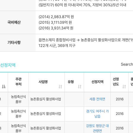
(일반지구) 60억 원 이내(국비 70%, 지방비 30%)/5년 이내
(2014) 2,983.87억 원
국비예산
(2015) 3,111.09억 원
(2016) 3,931.34억 원
읍면소재지 종합정비사업 → 농촌중심지 활성화사업으로 개편(‘15년) /(
기타사항
122개 시군, 369개 지구
Search
선정지역
주관
선정
사업명
유형
선정지역
부처
년도
농림축산식
1
농촌중심지 활성화사업
세종 전의면
2016
품부
농림축산식
경기도 여주시 가
2
농촌중심지 활성화사업
2016
품부
남읍
농림축산식
강원도 평창군 대
3
농촌중심지 활성화사업
2016
품부
관령면