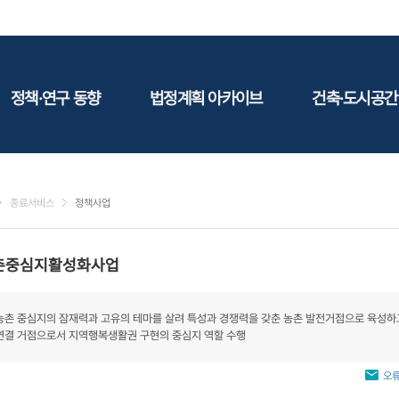
정책·연구 동향
법정계획 아카이브
건축·도시공간
정책동향
국토
건축
연구동향
도시
건축지
종료서비스
정책사업
건축/주택
테마정
건설
촌중심지활성화사업
환경
에너지
농촌 중심지의 잠재력과 고유의 테마를 살려 특성과 경쟁력을 갖춘 농촌 발전거점으로 육성하
관광
연결 거점으로서 지역행복생활권 구현의 중심지 역할 수행
산림/농림/수산
문화
오류
사회복지