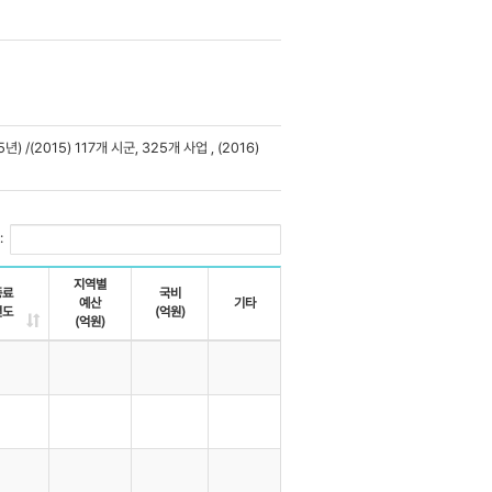
2015) 117개 시군, 325개 사업 , (2016)
:
지역별
종료
국비
예산
기타
년도
(억원)
(억원)