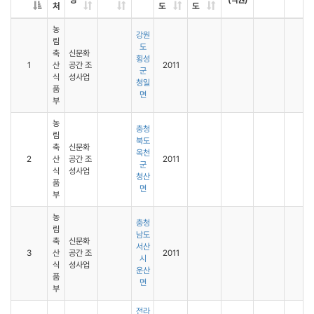
명
(억원)
처
도
도
농
강원
림
도
축
신문화
횡성
1
산
공간 조
2011
군
식
성사업
청일
품
면
부
농
충청
림
북도
축
신문화
옥천
2
산
공간 조
2011
군
식
성사업
청산
품
면
부
농
충청
림
남도
축
신문화
서산
3
산
공간 조
2011
시
식
성사업
운산
품
면
부
전라