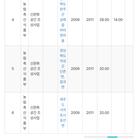
농
북도
림
완주
축
신문화
군
4
산
공간 조
삼례
2009
2011
28.00
14.00
식
성사업
읍
품
비비
부
정마
을
경상
농
북도
림
의성
축
신문화
군
5
산
공간 조
2009
2011
20.00
단촌
식
성사업
면,
품
점곡
부
면
농
제주
림
도
축
신문화
서귀
6
산
공간 조
2009
2011
20.00
포시
식
성사업
표선
품
면
부