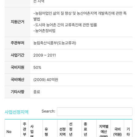
는 지역
-농림어업인 삶의 질 향상 및 농산어촌지역 개발촉진에 관한 특
별법
지원근거
-도시와 농어촌 간의 교류촉진에 관한 법률
-농어촌정비법
주관부처
농림축산식품부(도농교류과)
사업기간
2009 ~ 2011
국비지원
50%
국비예산
(2009) 40억원
기타사항
종료
Search:
사업선정지역
주
선
종
사
지역별
관
유
선정
정
료
국비
기
No
업
예산
부
형
지역
년
년
(억원)
타