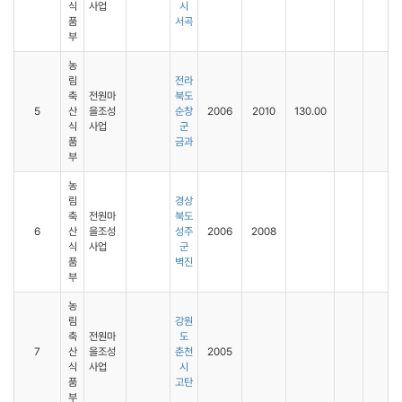
식
사업
시
품
서곡
부
농
림
전라
축
전원마
북도
5
산
을조성
순창
2006
2010
130.00
식
사업
군
품
금과
부
농
림
경상
축
전원마
북도
6
산
을조성
성주
2006
2008
식
사업
군
품
벽진
부
농
림
강원
축
전원마
도
7
산
을조성
춘천
2005
식
사업
시
품
고탄
부