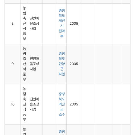
농
충청
림
북도
축
전원마
제천
8
산
을조성
2005
시
식
사업
원마
품
루
부
농
림
충청
축
전원마
북도
9
산
을조성
단양
2005
식
사업
군
품
하일
부
농
림
충청
축
전원마
북도
10
산
을조성
괴산
2005
식
사업
군
품
소수
부
농
충청
림