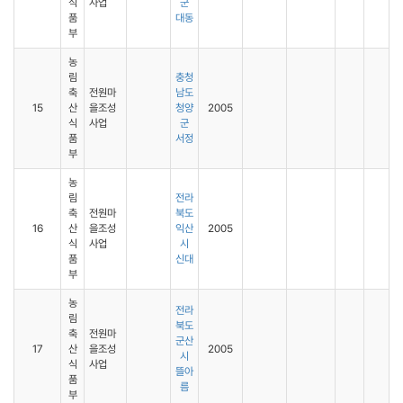
식
사업
군
품
대동
부
농
림
충청
축
전원마
남도
15
산
을조성
청양
2005
식
사업
군
품
서정
부
농
림
전라
축
전원마
북도
16
산
을조성
익산
2005
식
사업
시
품
신대
부
농
전라
림
북도
축
전원마
군산
17
산
을조성
2005
시
식
사업
뜰아
품
름
부