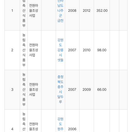
림
전라
축
전원마
남도
1
산
을조성
나주
2008
2012
352.00
식
사업
군
품
금천
부
농
림
강원
축
전원마
도
2
산
을조성
강릉
2007
2010
98.00
식
사업
시
품
샛돌
부
농
충청
림
북도
축
전원마
충주
3
산
을조성
2007
2009
66.00
시
식
사업
달두
품
루
부
농
림
강원
축
전원마
도
4
산
을조성
원주
2006