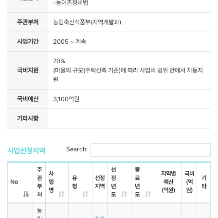
-농어촌정비법
주관부처
농림축산식품부(지역개발과)
사업기간
2005 ~ 계속
70%
국비지원
(마을의 규모(주택신축 기준)에 따라 사업비 범위 안에서 차등지
원
국비예산
3,100억원
기타사항
Search:
사업선정지역
주
선
종
사
지역별
국비
관
유
선정
정
료
기
No
업
예산
(억
부
형
지역
년
년
타
명
(억원)
원)
처
도
도
농