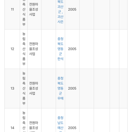
북도
축
전원마
괴산
11
산
을조성
2005
군 ,
식
사업
괴산
품
사은
부
농
림
충청
축
전원마
북도
12
산
을조성
영동
2005
식
사업
군
품
한석
부
농
림
충청
축
전원마
북도
13
산
을조성
영동
2005
식
사업
군
품
우매
부
농
림
충청
축
전원마
남도
14
산
을조성
예산
2005