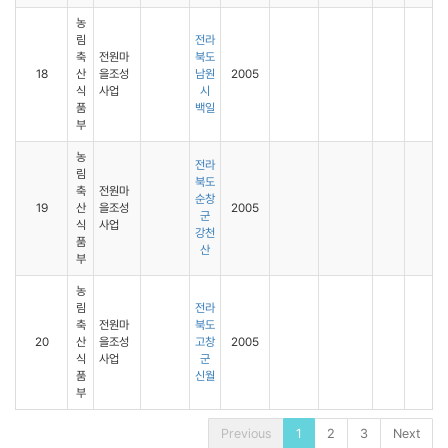
농
림
전라
축
전원마
북도
18
산
을조성
남원
2005
식
사업
시
품
백일
부
농
전라
림
북도
축
전원마
순창
19
산
을조성
2005
군
식
사업
강천
품
산
부
농
림
전라
축
전원마
북도
20
산
을조성
고창
2005
식
사업
군
품
신월
부
Previous
1
2
3
Next