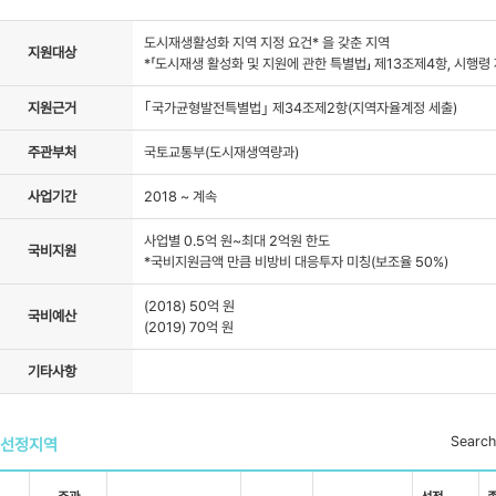
자료실
도시재생활성화 지역 지정 요건* 을 갖춘 지역
지원대상
*「도시재생 활성화 및 지원에 관한 특별법」 제13조제4항, 시행령 
지원근거
｢국가균형발전특별법｣ 제34조제2항(지역자율계정 세출)
주관부처
국토교통부(도시재생역량과)
사업기간
2018 ~ 계속
사업별 0.5억 원~최대 2억원 한도
국비지원
*국비지원금액 만큼 비방비 대응투자 미칭(보조율 50%)
(2018) 50억 원
국비예산
(2019) 70억 원
기타사항
Search
선정지역