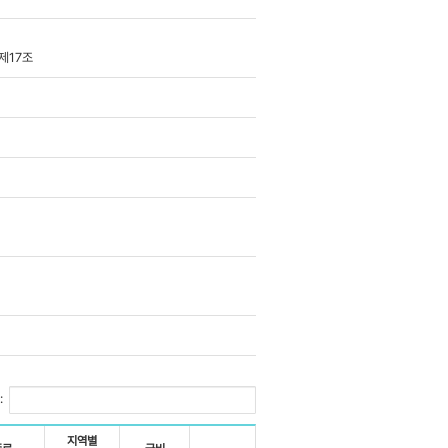
제17조
:
지역별