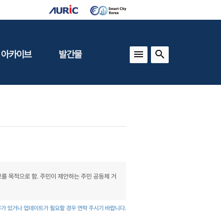
 아카이브
발간물
상
건축도시정책
동향
도
(APU)
보
건축도시연구
동향
기타 간행물
인포그래픽스
를 목적으로 함. 주민이 제안하는 주민 공동체 거
가 있거나 업데이트가 필요할 경우 연락 주시기 바랍니다.