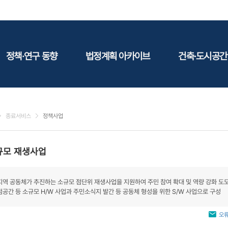
정책·연구 동향
법정계획 아카이브
건축·도시공간
정책동향
국토
건축
연구동향
도시
건축지
종료서비스
정책사업
건축/주택
테마정
건설
규모 재생사업
환경
에너지
지역 공동체가 추진하는 소규모 점단위 재생사업을 지원하여 주민 참여 확대 및 역량 강화 도모
관광
점공간 등 소규모 H/W 사업과 주민소식지 발간 등 공동체 형성을 위한 S/W 사업으로 구성
산림/농림/수산
문화
오류
사회복지