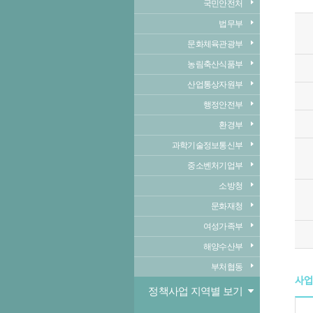
국민안전처
법무부
문화체육관광부
농림축산식품부
산업통상자원부
행정안전부
환경부
과학기술정보통신부
중소벤처기업부
소방청
문화재청
여성가족부
해양수산부
부처협동
사업
정책사업 지역별 보기