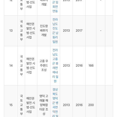
12
교
배후지
2013
2017
-
범·선도
군 임
통
개발
사업
회면
부
연동
전라
국
해안권
남도
토
진도항
발전 시
진도
13
교
배후지
2013
2017
-
범·선도
군 남
통
개발
사업
동리
부
일원
전라
남도
국
해안권
고흥
토
고흥 우
발전 시
군 봉
14
교
주랜드
2013
2016
166
범·선도
래면
통
조성
사업
예내
부
리 일
원
경상
북도
국
영덕 고
해안권
영덕
토
래불 해
발전 시
군 병
15
교
양복합
2013
2016
200
범·선도
곡면
통
타운 조
사업
덕천
부
성
리 일