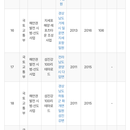
원
경상
남도
국
지세포
해안권
거제
토
해양 레
발전 시
시 일
16
교
포츠타
2013
2016
106
범·선도
운면
통
운 조성
사업
지세
부
사업
포항
일원
국
전라
해안권
섬진강
토
남도
발전 시
100리
17
교
광양
2011
2015
-
범·선도
테마로
통
시 다
사업
드
부
압면
경상
남도
국
해안권
섬진강
하동
토
발전 시
100리
군 화
18
교
2011
2015
-
범·선도
테마로
개면
통
사업
드
일원
부
섬진
강변