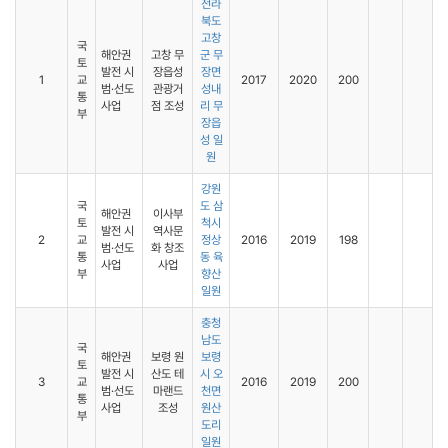
전라
북도
고창
국
해안권
고창 무
군 무
토
발전 시
장읍성
장면
1
교
2017
2020
200
범·선도
관광거
성내
통
사업
점 조성
리 무
부
장읍
성 일
원
강원
국
도 삼
해안권
이사부
토
척시
발전 시
역사문
2
교
정상
2016
2019
198
범·선도
화 창조
통
동 육
사업
사업
부
향산
일원
충청
남도
국
해안권
보령 원
보령
토
발전 시
산도 테
시 오
3
교
2016
2019
200
범·선도
마랜드
천면
통
사업
조성
원산
부
도리
일원