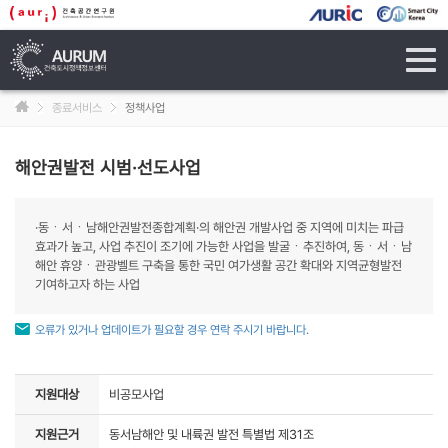
tog
navi
종료서비스
정책사업
해안권발전 시범·선도사업
·동ㆍ서ㆍ남해안권발전종합계획·의 해안권 개발사업 중 지역에 미치는 파급
효과가 높고, 사업 추진이 조기에 가능한 사업을 발굴ㆍ추진하여, 동ㆍ서ㆍ남
해안 휴양ㆍ관광벨트 구축을 통한 국민 여가생활 공간 확대와 지역균형발전
기여하고자 하는 사업
오류가 있거나 업데이트가 필요할 경우 연락 주시기 바랍니다.
지원대상
비공모사업
지원근거
동서남해안 및 내륙권 발전 특별법 제31조