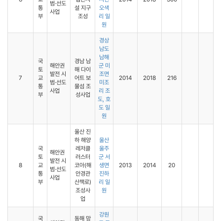
범·선도
통
설 지구
오색
사업
부
조성
리 일
원
경상
남도
남해
국
경남 남
해안권
군 미
토
해 다이
발전 시
조면
7
교
어트 보
2014
2018
216
범·선도
미조
통
물섬 조
사업
리 조
부
성사업
도, 호
도 일
원
울산 진
하 해양
울산
국
레저클
울주
해안권
토
러스터
군 서
발전 시
8
교
코아(해
생면
2013
2014
20
범·선도
통
안경관
진하
사업
부
산책로)
리 일
조성사
원
업
강원
국
동해 망