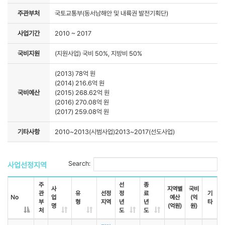
주관부처
국토교통부(동서남해안 및 내륙권 발전기획단)
사업기간
2010 ~ 2017
국비지원
(지원사업) 국비 50%, 지방비 50%
(2013) 78억 원
(2014) 216.6억 원
국비예산
(2015) 268.62억 원
(2016) 270.08억 원
(2017) 259.08억 원
기타사항
2010~2013(시범사업)2013~2017(선도사업)
Search:
사업선정지역
주
선
종
사
지역별
국비
관
유
선정
정
료
기
No
업
예산
(억
부
형
지역
년
년
타
명
(억원)
원)
처
도
도