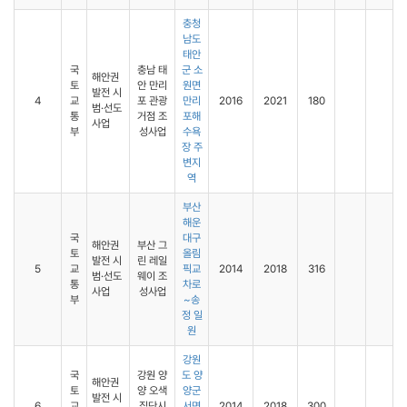
충청
남도
태안
국
충남 태
군 소
해안권
토
안 만리
원면
발전 시
4
교
포 관광
만리
2016
2021
180
범·선도
통
거점 조
포해
사업
부
성사업
수욕
장 주
변지
역
부산
해운
국
대구
해안권
부산 그
토
올림
발전 시
린 레일
5
교
픽교
2014
2018
316
범·선도
웨이 조
통
차로
사업
성사업
부
~송
정 일
원
강원
국
강원 양
도 양
해안권
토
양 오색
양군
발전 시
6
교
집단시
서면
2014
2018
300