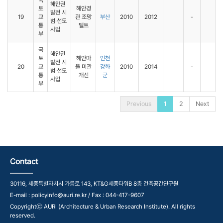
국
해안권
토
해안경
발전 시
19
교
관 조망
부산
2010
2012
-
범·선도
통
벨트
사업
부
국
해안권
토
해안마
인천
발전 시
20
교
을 미관
강화
2010
2014
-
범·선도
통
개선
군
사업
부
Previous
1
2
Next
Contact
30116, 세종특별자치시 가름로 143, KT&G세종타워B 8층 건축공간연구원
E-mail : policyinfo@auri.re.kr / Fax : 044-417-9607
Copyrightⓒ AURI (Architecture & Urban Research Institute). All rights
reserved.