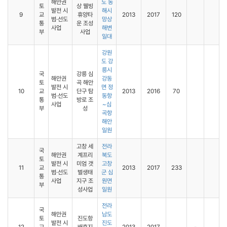
해안권
도 동
토
상 웰빙
발전 시
해시
9
교
휴양타
2013
2017
120
범·선도
망상
통
운 조성
사업
해변
부
사업
일대
강원
도 강
릉시
국
강릉 심
해안권
강동
토
곡 해안
발전 시
면 정
10
교
단구 탐
2013
2016
70
범·선도
동항
통
방로 조
사업
~심
부
성
곡항
해안
일원
고창 세
전라
국
해안권
계프리
북도
토
발전 시
미엄 갯
고창
11
교
2013
2017
233
범·선도
벌생태
군 심
통
사업
지구 조
원면
부
성사업
일원
전라
국
해안권
남도
토
진도항
발전 시
진도