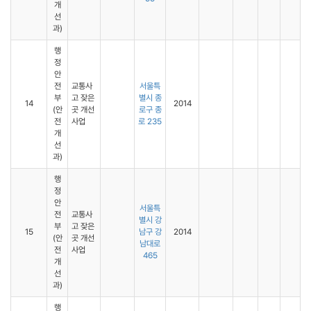
개
선
과)
행
정
안
전
교통사
서울특
부
고 잦은
별시 종
14
2014
(안
곳 개선
로구 종
전
사업
로 235
개
선
과)
행
정
안
서울특
전
교통사
별시 강
부
고 잦은
15
남구 강
2014
(안
곳 개선
남대로
전
사업
465
개
선
과)
행