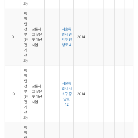
과)
행
정
안
전
교통사
서울특
부
고 잦은
별시 관
9
2014
(안
곳 개선
악구 양
전
사업
녕로 4
개
선
과)
행
정
안
서울특
전
교통사
별시 서
부
고 잦은
10
초구 중
2014
(안
곳 개선
앙로
전
사업
42
개
선
과)
행
정