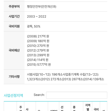
주관부처
행정안전부(안전개선과)
사업기간
2003 ~ 2022
국비지원
광특, 50%
(2008) 217억 원
(2009) 180억 원
(2010) 270억 원
국비예산
(2012) 279억 원
(2013) 299억 원
(2014) 114억 원
(2015) 57.77억 원
시범사업('10~'12): 196개소사업중기계획 수립('13~'22):
기타사항
1,323개소(2012) 272개소(2013) 267개소(2014) 139개소
Search:
사업선정지역
지역
주
선
종
사
별
국비