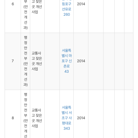
부
고 잦은
6
등포구
2014
(안
곳 개선
선유로
전
사업
260
개
선
과)
행
정
안
서울특
전
교통사
별시 마
부
고 잦은
7
포구 신
2014
(안
곳 개선
촌로
전
사업
43
개
선
과)
행
정
안
서울특
전
교통사
별시 서
부
고 잦은
8
초구 사
2014
(안
곳 개선
평대로
전
사업
343
개
선