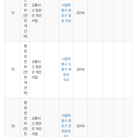
안
전
교통사
서울특
부
고 잦은
별시 종
11
2014
(안
곳 개선
로구 종
전
사업
로 104
개
선
과)
행
정
안
서울특
전
교통사
별시 도
부
고 잦은
12
봉구 해
2014
(안
곳 개선
등로
전
사업
103
개
선
과)
행
정
안
서울특
전
교통사
별시 종
부
고 잦은
13
로구 돈
2014
(안
곳 개선
화문로
전
사업
55