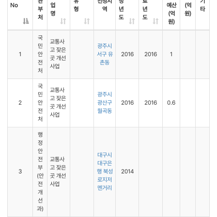
관
유
선정지
정
료
기
No
업
예산
(억
부
형
역
년
년
타
명
(억
원)
처
도
도
원)
국
교통사
민
광주시
고 잦은
1
안
서구 유
2016
2016
1
곳 개선
전
촌동
사업
처
국
교통사
민
광주시
고 잦은
2
안
광산구
2016
2016
0.6
곳 개선
전
월곡동
사업
처
행
정
안
대구시
전
교통사
대구은
부
고 잦은
3
행 북성
2014
(안
곳 개선
로지저
전
사업
멘거리
개
선
과)