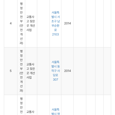
행
정
안
서울특
전
교통사
별시 서
부
고 잦은
초구 남
4
2014
(안
곳 개선
부순환
전
사업
로
개
2103
선
과)
행
정
안
서울특
전
교통사
별시 동
부
고 잦은
5
작구 사
2014
(안
곳 개선
당로
전
사업
307
개
선
과)
행
정
안
서울특
전
교통사
별시 영