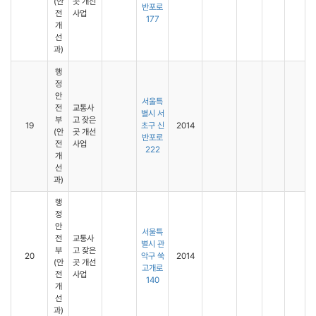
(안
곳 개선
반포로
전
사업
177
개
선
과)
행
정
안
서울특
전
교통사
별시 서
부
고 잦은
19
초구 신
2014
(안
곳 개선
반포로
전
사업
222
개
선
과)
행
정
안
서울특
전
교통사
별시 관
부
고 잦은
20
악구 쑥
2014
(안
곳 개선
고개로
전
사업
140
개
선
과)