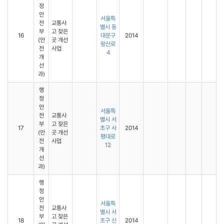
정
안
서울특
전
교통사
별시 동
부
고 잦은
16
대문구
2014
(안
곳 개선
왕산로
전
사업
4
개
선
과)
행
정
안
서울특
전
교통사
별시 서
부
고 잦은
17
초구 사
2014
(안
곳 개선
평대로
전
사업
12
개
선
과)
행
정
안
서울특
전
교통사
별시 서
부
고 잦은
18
초구 신
2014