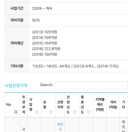
사업기간
2009 ~ 계속
국비지원
50%
(2013) 105억원
(2014) 106억원
국비예산
(2015) 154억원
(2016) 122.8억원
(2016) 100억원
기타사항
'13년도~'16년도: 44개소 / (2013) 9개소 , (2014) 11개소
Search:
사업선정지역
주
선
종
사
지역별
관
유
선정
정
료
국비
기
No
업
예산
부
형
지역
년
년
(억원)
타
명
(억원)
처
도
도
행
부산
정
국
시