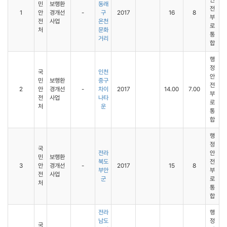
안
민
보행환
동래
전
1
안
경개선
-
구
2017
16
8
부
전
사업
온천
로
처
문화
통
거리
합
행
정
국
인천
안
민
보행환
중구
전
2
안
경개선
-
차이
2017
14.00
7.00
부
전
사업
나타
로
처
운
통
합
행
정
국
전라
안
민
보행환
북도
전
3
안
경개선
-
2017
15
8
부안
부
전
사업
군
로
처
통
합
전라
행
남도
정
국