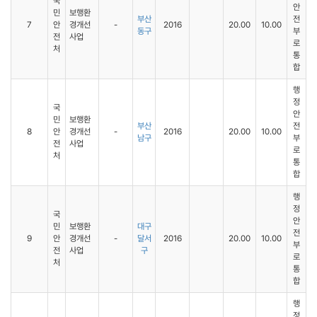
국
안
민
보행환
부산
전
7
안
경개선
-
2016
20.00
10.00
동구
부
전
사업
로
처
통
합
행
정
국
안
민
보행환
부산
전
8
안
경개선
-
2016
20.00
10.00
남구
부
전
사업
로
처
통
합
행
정
국
안
민
보행환
대구
전
9
안
경개선
-
달서
2016
20.00
10.00
부
전
사업
구
로
처
통
합
행
정