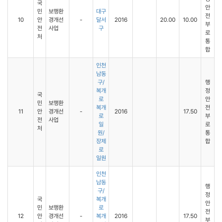
국
안
민
보행환
대구
전
10
안
경개선
-
달서
2016
20.00
10.00
부
전
사업
구
로
처
통
합
인천
남동
구/
행
복개
정
국
로
안
민
보행환
복개
전
11
안
경개선
-
2016
17.50
로
부
전
사업
일
로
처
원/
통
장제
합
로
일원
인천
남동
행
구/
정
국
복개
안
민
보행환
로
전
12
안
경개선
-
복개
2016
17.50
부