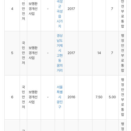
곡성
안
민
보행환
군
전
4
안
경개선
-
2017
7
곡성
부
전
사업
읍
로
처
시가
통
지
합
경상
행
남도
정
국
거제
안
민
보행환
시
전
5
안
경개선
-
2017
14
7
고현
부
전
사업
동
로
처
꿈의
통
거리
합
행
정
국
서울
안
민
보행환
특별
전
6
안
경개선
-
시
2016
7.50
5.00
부
전
사업
광진
로
처
구
통
합
행
정