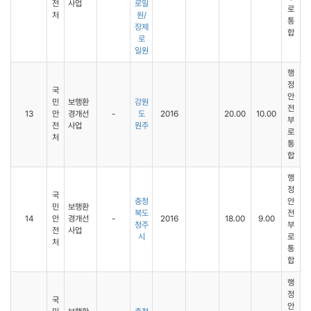
전
사업
로일
로
처
원/
통
장제
합
로
일원
행
정
국
안
민
보행환
강원
전
13
안
경개선
-
도
2016
20.00
10.00
부
전
사업
원주
로
처
통
합
행
정
국
충청
안
민
보행환
북도
전
14
안
경개선
-
2016
18.00
9.00
청주
부
전
사업
시
로
처
통
합
행
정
국
안