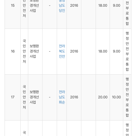
민
보행환
충청
전
15
안
경개선
-
남도
2016
18.00
9.00
부
전
사업
당진
로
처
통
합
행
정
국
안
민
보행환
전라
전
16
안
경개선
-
북도
2016
18.00
9.00
부
전
사업
진안
로
처
통
합
행
정
국
안
민
보행환
전라
전
17
안
경개선
-
남도
2016
20.00
10.00
부
전
사업
화순
로
처
통
합
행
정
국
안