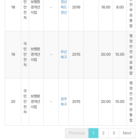
민
보행환
경상
전
18
안
경개선
-
북도
2016
16.00
8.00
부
전
사업
경산
로
처
통
합
행
정
국
안
민
보행환
부산
전
19
안
경개선
-
2015
20.00
10.00
북구
부
전
사업
로
처
통
합
행
정
국
안
민
보행환
광주
전
20
안
경개선
-
2015
20.00
10.00
북구
부
전
사업
로
처
통
합
Previous
1
2
3
Next