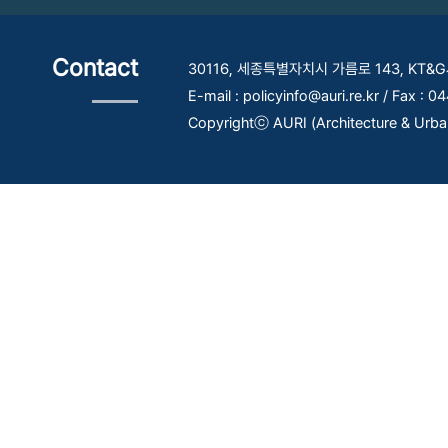
Contact
30116, 세종특별자치시 가름로 143, KT
E-mail : policyinfo@auri.re.kr / Fax : 
Copyrightⓒ AURI (Architecture & Urban R