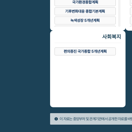
국가환경종합계획
기후변화대응 종합기본계획
녹색성장 5개년계획
대기환경개선 종합계획
사회복지
무인도서 종합관리계획
물 재이용 기본계획
편의증진 국가종합 5개년계획
습지보전 기본계획
자연환경보전 기본계획
저탄소녹색성장 국가전략
지속가능발전 기본계획
탄소흡수원 증진 종합계획
환경보전중기종합계획
배출권거래제 기본계획
이 자료는 중앙부처 및 관계기관에서 공개한 자료를 바