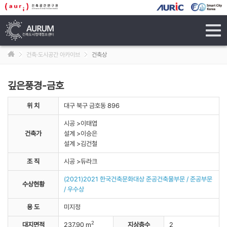
tog
navi
건축·도시공간 아카이브
건축상
깊은풍경-금호
위 치
대구 북구 금호동 896
시공 >이태엽
건축가
설계 >이승은
설계 >김건철
조 직
시공 >듀라크
(2021)2021 한국건축문화대상 준공건축물부문 / 준공부문
수상현황
/ 우수상
용 도
미지정
2
대지면적
237.90 m
지상층수
2