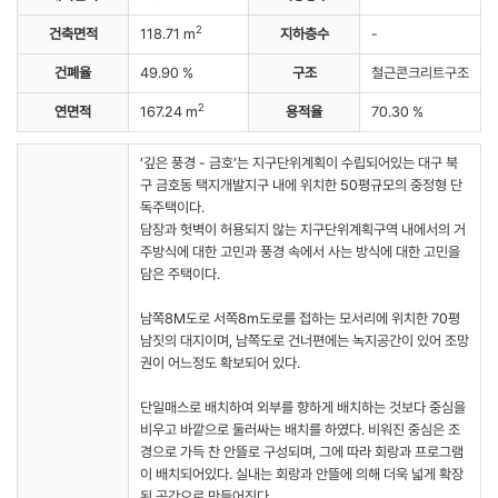
2
건축면적
118.71 m
지하층수
-
건폐율
49.90 %
구조
철근콘크리트구조
2
연면적
167.24 m
용적율
70.30 %
’깊은 풍경 - 금호’는 지구단위계획이 수립되어있는 대구 북
구 금호동 택지개발지구 내에 위치한 50평규모의 중정형 단
독주택이다.
담장과 헛벽이 허용되지 않는 지구단위계획구역 내에서의 거
주방식에 대한 고민과 풍경 속에서 사는 방식에 대한 고민을
담은 주택이다.
남쪽8M도로 서쪽8m도로를 접하는 모서리에 위치한 70평
남짓의 대지이며, 남쪽도로 건너편에는 녹지공간이 있어 조망
권이 어느정도 확보되어 있다.
단일매스로 배치하여 외부를 향하게 배치하는 것보다 중심을
비우고 바깥으로 둘러싸는 배치를 하였다. 비워진 중심은 조
경으로 가득 찬 안뜰로 구성되며, 그에 따라 회랑과 프로그램
이 배치되어있다. 실내는 회랑과 안뜰에 의해 더욱 넓게 확장
된 공간으로 만들어진다.