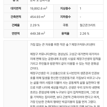
용 도
문화 및 집회시설
2
대지면적
19,892.6 m
지상층수
1
2
건축면적
454.93 m
지하층수
-
건폐율
2.29 %
구조
철근콘크리트
2
연면적
449.38 m
용적율
2.26 %
가짐 없는 큰 자유를 위한 작은 숲 ? 제정구커뮤니티센터
제정구 커뮤니티센터는 경상남도 고성군 대가면의 대가저수
지에 면해 있는 공원내에 조성된 시설로 제정구선생의 업적을
기리고 주민들과 방문객이 같이 이용할 수 있는 작은 문화공
간이다.
제정구선생은 이 고성출신으로 도시빈민의 생존권과 인권보
호를 위해 일생을 헌신한 인권운동가로 가짐보다 비우고 나누
는 삶을 여러 사람과 더불어 사는 공동체적 삶을 실천하다 병
으로 이른 나이에 세상을 떠났다. 선생은 우리 모두의 내면에
흐르는 존엄성에 대해 누구보다 깊이 집착하였으며, 그런 분
을 기억하는 집이라면, 보다 근본적 건축이어야 한다고 여겨,
가장 단순한 건축의 형태인 박공지붕의 집을 먼저 그렸다.
또한 선생은 늘 연대하신 분이어서 단독의 건물 보다는 두 채