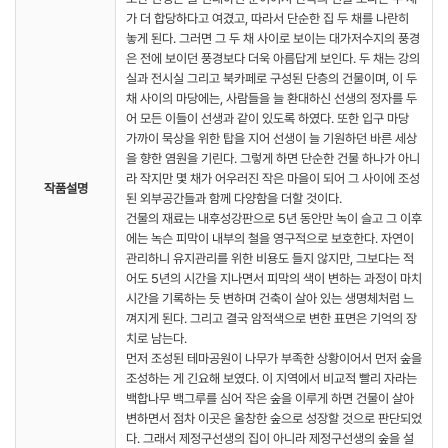
가 더 합당하다고 여겼고, 따라서 단순한 집 두 채를 나란히
놓게 된다. 그러면 그 두 채 사이로 보이는 대가저수지의 풍경
은 전에 보이던 풍경보다 더욱 아름답게 보인다. 두 채는 강의
실과 전시실 그리고 북카페로 구성된 단층의 건물이며, 이 두
채 사이의 마당에는, 사람들을 늘 환대하신 선생의 정자를 두
어 모든 이들이 선생과 같이 있도록 하였다. 또한 입구 마당
가까이 묵상을 위한 탑을 지어 선생이 늘 기원하던 바른 세상
을 향한 염원을 기린다. 그렇게 하면 단순한 건물 하나가 아니
라 작지만 몇 채가 어우러진 작은 마을이 되어 그 사이에 조성
작품설명
된 외부공간들과 함께 다양함을 더할 것이다.
건물의 재료는 내후성강판으로 5년 동안만 녹이 슬고 그 이후
에는 녹슨 피막이 내부의 철을 영구적으로 보호한다. 자연이
관리하니 유지관리를 위한 비용도 들지 않지만, 그보다는 적
어도 5년의 시간을 지나면서 피막의 색이 변하는 과정이 마치
시간을 기록하는 듯 변하며 건축이 살아 있는 생명체처럼 느
껴지게 된다. 그리고 결국 암적색으로 변한 표면은 기억의 장
치로 남는다.
먼저 조성된 테마공원이 나무가 부족한 상황이어서 먼저 숲을
조성하는 게 긴요해 보였다. 이 지역에서 비교적 빨리 자라는
백합나무 백그루를 심어 작은 숲을 이루게 하면 건물이 살아
변하면서 점차 이곳은 울창한 숲으로 성장할 것으로 판단되었
다. 그래서 제정구선생의 집이 아니라 제정구선생의 숲을 설