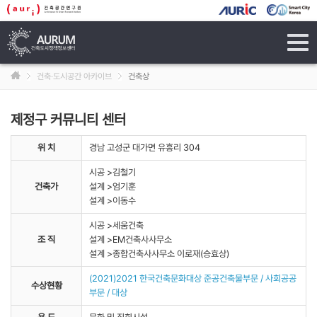
tog
navi
건축·도시공간 아카이브
건축상
제정구 커뮤니티 센터
위 치
경남 고성군 대가면 유흥리 304
시공 >김철기
건축가
설계 >엄기훈
설계 >이동수
시공 >세움건축
조 직
설계 >EM건축사사무소
설계 >종합건축사사무소 이로재(승효상)
(2021)2021 한국건축문화대상 준공건축물부문 / 사회공공
수상현황
부문 / 대상