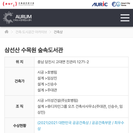
tog
navi
건축·도시공간 아카이브
건축상
삼선산 수목원 숲속도서관
위 치
충남 당진시 고대면 진관리 1271-2
시공 >호병림
설계 >임상진
건축가
설계 >신승수
설계 >주대관
시공 >미성건설(주)(호병림)
조 직
설계 >㈜디자인그룹 오즈 건축사사무소(주대관, 신승수, 임
상진)
(2021)2021 대한민국 공공건축상 / 공공건축부문 / 최우수
수상현황
상