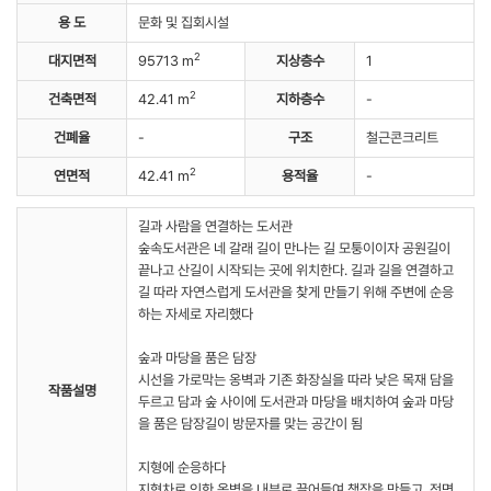
용 도
문화 및 집회시설
2
대지면적
95713 m
지상층수
1
2
건축면적
42.41 m
지하층수
-
건폐율
-
구조
철근콘크리트
2
연면적
42.41 m
용적율
-
길과 사람을 연결하는 도서관
숲속도서관은 네 갈래 길이 만나는 길 모퉁이이자 공원길이
끝나고 산길이 시작되는 곳에 위치한다. 길과 길을 연결하고
길 따라 자연스럽게 도서관을 찾게 만들기 위해 주변에 순응
하는 자세로 자리했다
숲과 마당을 품은 담장
시선을 가로막는 옹벽과 기존 화장실을 따라 낮은 목재 담을
작품설명
두르고 담과 숲 사이에 도서관과 마당을 배치하여 숲과 마당
을 품은 담장길이 방문자를 맞는 공간이 됨
지형에 순응하다
지형차로 인한 옹벽을 내부로 끌어들여 책장을 만들고, 전면