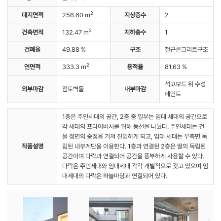
2
대지면적
256.60 m
지상층수
2
2
건축면적
132.47 m
지하층수
1
건폐율
49.88 %
구조
철근콘크리트구조
2
연면적
333.3 m
용적율
81.63 %
석고보드 위 수성
외부마감
점토벽돌
내부마감
페인트
1층은 주인세대의 공간, 2층 중 일부는 임대 세대의 공간으로
각 세대의 프라이버시를 위해 동선을 나눴다. 주인세대는 건
물 정면의 중정을 거쳐 진입하게 되고, 임대 세대는 우측면 독
작품설명
립된 내부계단을 이용한다. 1층과 연결된 2층은 딸의 독립된
공간이며 다락과 연결되어 공간을 풍부하게 사용할 수 있다.
다락은 주인세대와 임대세대 각각 개별적으로 갖고 있으며 임
대세대의 다락은 하늘마당과 연결되어 있다.