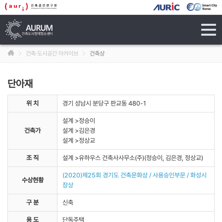
tog
navi
건축·도시공간 아카이브
건축상
단아재
위 치
경기 성남시 분당구 판교동 480-1
설계 >정승이
건축가
설계 >김은경
설계 >정상교
조 직
설계 >유하우스 건축사사무소(주)(정승이, 김은경, 정상교)
(2020)제25회 경기도 건축문화상 / 사용승인부문 / 화성시
수상현황
장상
구 분
신축
용 도
단독주택