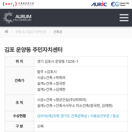
tog
navi
건축·도시공간 아카이브
건축상
김포 운양동 주민자치센터
위 치
경기 김포시 운양동 1326-1
발주 >김포시
시공>건축 >박희라
건축가
설계>건축 >정국한
설계>건축 >김재현
시공>건축 >명균건실(주)(박희라)
조 직
설계>건축 >건축사사무소 미소건축(정국한, 김재현)
수상현황
(2015)제20회 경기도 건축문화상 / 사용승인부문 / 동상
구 분
신축