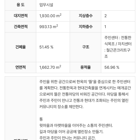
용 도
업무시설
2
대지면적
1,930.00 m
지상층수
2
2
건축면적
993.13 m
지하층수
1
주민센터 : 전통한
식목조 / 자치센터
건폐율
51.45 %
구조
: 철근콘크리트구
조
2
연면적
1,662.70 m
용적율
56.96 %
주민을 위한 공간으로써 한옥의 ‘뜰’을 중심으로 한 주민센터
를 계획한다. 전통한옥과 현대건축물을 연계시키는 매개공간
으로써의 뜰은 전통마당의 비워진 공간이다. 마당을 통해서
주민과 주민이 만나고 전통과 현대가 조화되는 주민의 열린
커뮤니티의 장소를 제안한다.
통
윗마을과 아랫마을을 이어주는 소통의 주민센터.
길과 마당을 이어 공공에 열린장소 만들기.
주민과 주민이 만나는 커뮤니티 공간.