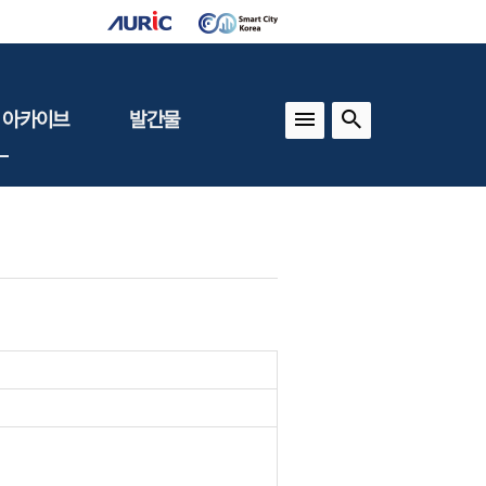
 아카이브
발간물
상
건축도시정책
동향
도
(APU)
보
건축도시연구
동향
기타 간행물
인포그래픽스