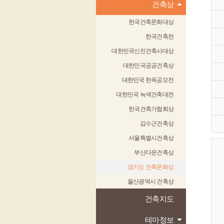
건축상
한국건축문화대상
한국건축전
대한민국신진건축사대상
대한민국공공건축상
대한민국 한옥공모전
대한민국 녹색건축대전
한국건축가협회상
김수근건축상
서울특별시건축상
부산다운건축상
경기도 건축문화상
울산광역시 건축상
건축지도
테마정보