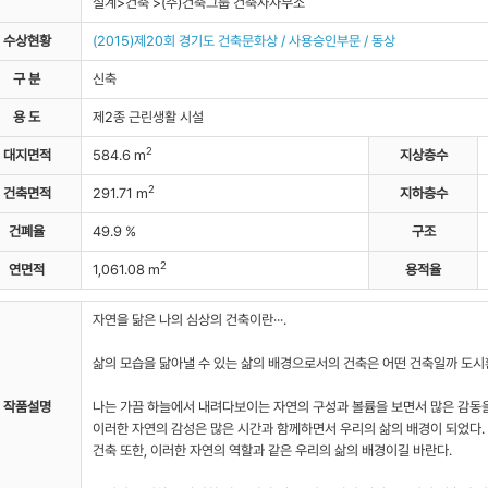
설계>건축 >(주)건축그룹 건축사사무소
자료실
수상현황
(2015)제20회 경기도 건축문화상 / 사용승인부문 / 동상
구 분
신축
용 도
제2종 근린생활 시설
2
대지면적
584.6 m
지상층수
2
건축면적
291.71 m
지하층수
건폐율
49.9 %
구조
2
연면적
1,061.08 m
용적율
자연을 닮은 나의 심상의 건축이란···.
삶의 모습을 닮아낼 수 있는 삶의 배경으로서의 건축은 어떤 건축일까 도
작품설명
나는 가끔 하늘에서 내려다보이는 자연의 구성과 볼륨을 보면서 많은 감동을
이러한 자연의 감성은 많은 시간과 함께하면서 우리의 삶의 배경이 되었다.
건축 또한, 이러한 자연의 역할과 같은 우리의 삶의 배경이길 바란다.