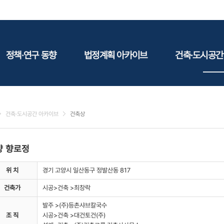
정책·연구 동향
법정계획 아카이브
건축·도시공간
정책동향
국토
건축
연구동향
도시
건축지
건축·도시공간 아카이브
건축상
건축/주택
테마정
건설
양 향로정
환경
에너지
위 치
경기 고양시 일산동구 정발산동 817
관광
건축가
시공>건축 >최창락
산림/농림/수산
발주 >(주)등촌샤브칼국수
문화
조 직
시공>건축 >대건토건(주)
사회복지