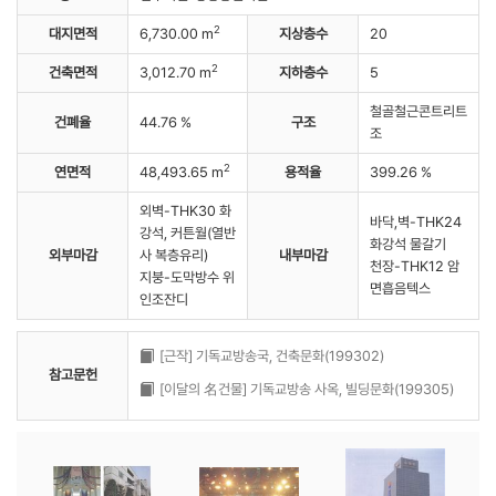
2
대지면적
6,730.00 m
지상층수
20
2
건축면적
3,012.70 m
지하층수
5
철골철근콘트리트
건폐율
44.76 %
구조
조
2
연면적
48,493.65 m
용적율
399.26 %
외벽-THK30 화
바닥,벽-THK24
강석, 커튼월(열반
화강석 물갈기
외부마감
사 복층유리)
내부마감
천장-THK12 암
지붕-도막방수 위
면흡음텍스
인조잔디
[근작] 기독교방송국, 건축문화(199302)
참고문헌
[이달의 名건물] 기독교방송 사옥, 빌딩문화(199305)