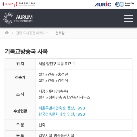
tog
navi
건축·도시공간 아카이브
건축상
기독교방송국 사옥
위 치
서울 양천구 목동 917-1
설계>건축 >홍성린
건축가
설계>건축 >김정식
시공 >롯데건설(주)
조 직
설계 >정림건축 종합건축사사무소
서울특별시건축상, 동상, 1993
수상현황
한국건축문화대상, 입선, 1993
구 분
신축
용 도
업무시설 방송통신시설