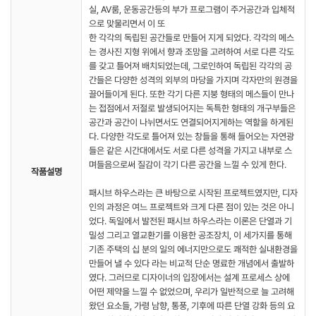
실, AV룸, 운동공간등의 부가 프로그램이 주거공간과 입체적
으로 맞물리면서 이 또
한 각각의 독립된 공간들로 만들어 지게 되었다. 각각의 메스
는 경사진 지형 위에서 향과 조망을 고려하여 서로 다른 각도
를 갖고 틀어져 배치되었는데, 그로인하여 독립된 각각의 공
간들은 다양한 성격의 외부의 마당을 가지며 각자만의 원경을
끌어들이게 된다. 또한 각기 다른 지붕 형태의 메스들이 만나
는 접점에서 저절로 발생되어지는 독특한 형태의 개구부들은
공간과 공간이 나뉘면서도 연결되어지게하는 역할을 하게된
다. 다양한 각도로 틀어져 있는 창들을 통해 들어오는 자연광
들은 같은 시간대에서도 서로 다른 성격을 가지고 내부로 스
며들음으로써 질감이 각기 다른 공간을 느낄 수 있게 한다.
작품설명
패시브 하우스라는 큰 바탕으로 시작된 프로젝트였지만, 디자
인의 과정은 여느 프로젝트와 크게 다른 점이 있는 것은 아니
었다. 독일에서 발전된 패시브 하우스라는 이론은 단열과 기
밀성 그리고 열교환기를 이용한 공조장치, 이 세가지를 통해
기존 주택의 십 분의 일의 에너지만으로도 쾌적한 실내환경을
만들어 낼 수 있다 라는 비교적 단순 명료한 개념에서 출발하
였다. 그러므로 디자이너의 입장에서는 설계 프로세스 상에
어떤 제약을 느낄 수 없었으며, 우리가 일반적으로 늘 고려해
왔던 요소들, 가령 남향, 통풍, 기후에 따른 단열 강화 등의 요