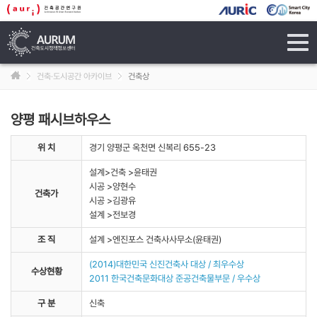
tog
navi
건축·도시공간 아카이브
건축상
양평 패시브하우스
위 치
경기 양평군 옥천면 신복리 655-23
설계>건축 >윤태권
시공 >양현수
건축가
시공 >김광유
설계 >전보경
조 직
설계 >엔진포스 건축사사무소(윤태권)
(2014)대한민국 신진건축사 대상 / 최우수상
수상현황
2011 한국건축문화대상 준공건축물부문 / 우수상
구 분
신축