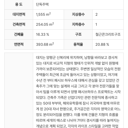
용 도
단독주택
2
대지면적
1,555 m
지상층수
2
2
건축면적
254.05 m
지하층수
1
건폐율
16.33 %
구조
철근콘크리트구조
2
연면적
393.68 m
용적율
20.88 %
대지는 양평군 신복리에 위치하며, 남향을 바라보고 경사져
있는 대지로 비교적 지형의 형태가 인위적 개발 없이 원형에
가까이 보존되어있는 상태였다. 주변엔 일상적인 모습의 전원
주택들이 최근에 조금씩 들어서고 있는 상황이었고, 여기에
수년 전 부터 패시브 하우스에 대해서 관심을 갖고 있었던 건
축주가 그에 맞는 설계와 시공 그리고 각 분야 전문가들을 찾
아서 팀을 이루게 되면서 양평 패시브하우스 프로젝트는 시작
되었다. 건축주 가족은 산업디자인 관련 전문직에 종사하고
있는 50대 부부와, 해외유학중에 잠시 귀국하여 함께 머무르
게 된 20대 자녀 한명으로, 주거공간은 각자의 영역으로 어느
정도 분리되어짐을 원했다. 이를 위해 건물은 지형의 흐름을
따르며 세개의 매스로 나뉘어 7미터 경사지를 따라 놓여지는
개념으로 계획 되었고, 각자의 라이프 스타일을 고려한 작업