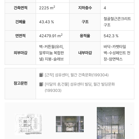
2
건축면적
2225 m
지하층수
4
철골철근콘크리트
건폐율
43.43 %
구조
구조
2
연면적
42479.91 m
용적율
542.3 %
벽-커튼월(유리,
바닥-카펫타일
외부마감
알루미늄 복합판
내부마감
벽-수성페인트 천
넬) 지붕-슬래브
장-암면텍스
[근작] 섬유센터, 월간 건축문화(199304)
참고문헌
[이달의 名건물] 섬유센터 빌딩, 월간 빌딩문화
(199303)