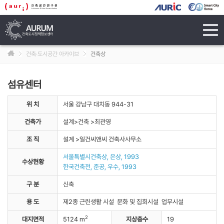
tog
navi
건축·도시공간 아카이브
건축상
섬유센터
위 치
서울 강남구 대치동 944-31
건축가
설계>건축 >최관영
조 직
설계 >일건씨앤씨 건축사사무소
서울특별시건축상, 은상, 1993
수상현황
한국건축전, 준공, 우수, 1993
구 분
신축
용 도
제2종 근린생활 시설 문화 및 집회시설 업무시설
2
대지면적
5124 m
지상층수
19