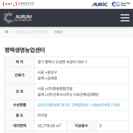
tog
navi
건축·도시공간 아카이브
건축상
평택생명농업센터
위 치
경기 평택시 오성면 숙성리 100-1
시공 >윤상구
건축가
설계 >김재정
시공 >(주)항웅종합건설
조 직
설계 >(주)건축사사무소 다보건축(김재정)
수상현황
(2021)제26회 경기도 건축문화상 / 사용승인부문 / 대상
용 도
미지정
2
대지면적
32,778.00 m
지상층수
3