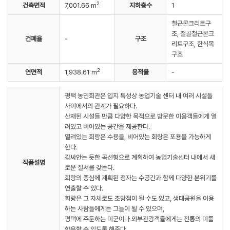
2
건축면적
7,001.66 m
지하층수
1
철근콘크리트구
조, 철골철근콘크
건폐율
-
구조
리트구조, 한식목
구조
2
연면적
1,938.61 m
용적율
-
평택 농민회관은 입지 특성상 농업기술 센터 내 여러 시설들
사이에서의 관계가 필요하다.
산재된 시설들 만큼 다양한 목적으로 방문한 이용객들에게 열
려있고 비어있는 공간을 제공한다.
열려있는 회랑은 수용을, 비어있는 회랑은 포용을 가능하게
한다.
감싸안는 듯한 곡선형으로 계획하여 농업기술센터 내에서 새
작품설명
로운 질서를 갖는다.
회랑의 중심에 계획된 정자는 수공간과 함께 다양한 분위기를
연출할 수 있다.
회랑은 그 자체로도 조망점이 될 수도 있고, 생태공원을 이용
하는 사람들에게는 그늘이 될 수 있으며,
평택에 주둔하는 미군이나 외부관광객들에게는 전통의 미를
향유할 수 있도록 해준다 .