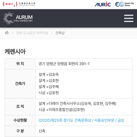
tog
navi
건축·도시공간 아카이브
건축상
케렌시아
위 치
경기 양평군 양평읍 회현리 391-1
설계 >김승욱
설계 >김호현
건축가
설계 >김주혜
시공 >김호현
설계 >더레이 건축사사무소(김승욱, 김호현, 김주혜)
조 직
시공 >이레츠종합건설(김호현)
수상현황
(2020)제25회 경기도 건축문화상 / 사용승인부문 / 금상
구 분
신축