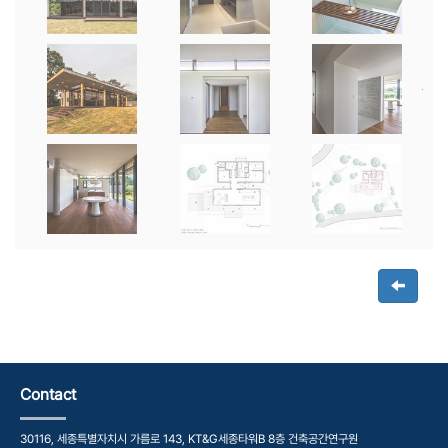
Contact
30116, 세종특별자치시 가름로 143, KT&G세종타워B 8층 건축공간연구원