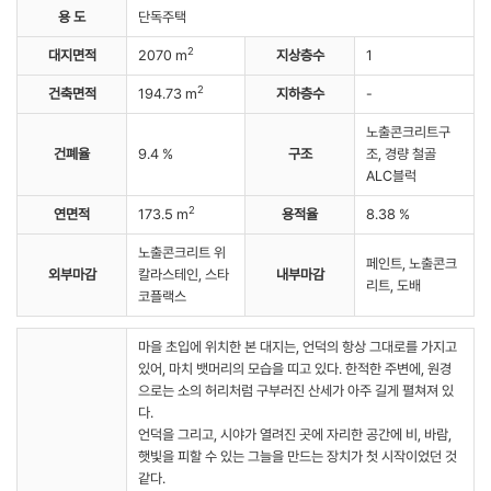
용 도
단독주택
2
대지면적
2070 m
지상층수
1
2
건축면적
194.73 m
지하층수
-
노출콘크리트구
건폐율
9.4 %
구조
조, 경량 철골
ALC블럭
2
연면적
173.5 m
용적율
8.38 %
노출콘크리트 위
페인트, 노출콘크
외부마감
칼라스테인, 스타
내부마감
리트, 도배
코플랙스
마을 초입에 위치한 본 대지는, 언덕의 항상 그대로를 가지고
있어, 마치 뱃머리의 모습을 띠고 있다. 한적한 주변에, 원경
으로는 소의 허리처럼 구부러진 산세가 아주 길게 펼쳐져 있
다.
언덕을 그리고, 시야가 열려진 곳에 자리한 공간에 비, 바람,
햇빛을 피할 수 있는 그늘을 만드는 장치가 첫 시작이었던 것
같다.