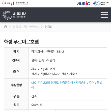
tog
navi
건축·도시공간 아카이브
건축상
화성 푸르미르호텔
위 치
경기 화성시 안녕동 188-2
건축가
설계>건축 >이관직
시공 >(주)석진건설
조 직
설계 >(주)비에스디자인 건축사사무소
(2017)제22회 경기도 건축문화상 / 사용승인 / 주거 / 특별
수상현황
상
구 분
신축
용 도
숙박시설