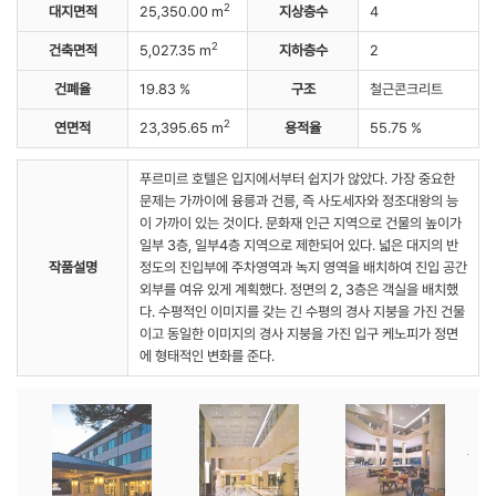
2
대지면적
25,350.00 m
지상층수
4
2
건축면적
5,027.35 m
지하층수
2
건폐율
19.83 %
구조
철근콘크리트
2
연면적
23,395.65 m
용적율
55.75 %
푸르미르 호텔은 입지에서부터 쉽지가 않았다. 가장 중요한
문제는 가까이에 융릉과 건릉, 즉 사도세자와 정조대왕의 능
이 가까이 있는 것이다. 문화재 인근 지역으로 건물의 높이가
일부 3층, 일부4층 지역으로 제한되어 있다. 넓은 대지의 반
작품설명
정도의 진입부에 주차영역과 녹지 영역을 배치하여 진입 공간
외부를 여유 있게 계획했다. 정면의 2, 3층은 객실을 배치했
다. 수평적인 이미지를 갖는 긴 수평의 경사 지붕을 가진 건물
이고 동일한 이미지의 경사 지붕을 가진 입구 케노피가 정면
에 형태적인 변화를 준다.