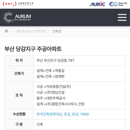
tog
navi
건축·도시공간 아카이브
건축상
부산 당감지구 주공아파트
위 치
부산 부산진구 당감동 797
설계>건축 >곽홍길
건축가
설계>건축 >양재현
시공 >자유종합건설(주)
시공 >(주)영남건설
조 직
발주 >대한주택공사
설계 >(주)종합건축사사무소 건원
수상현황
한국건축문화대상, 준공, 본상, 1999
구 분
신축