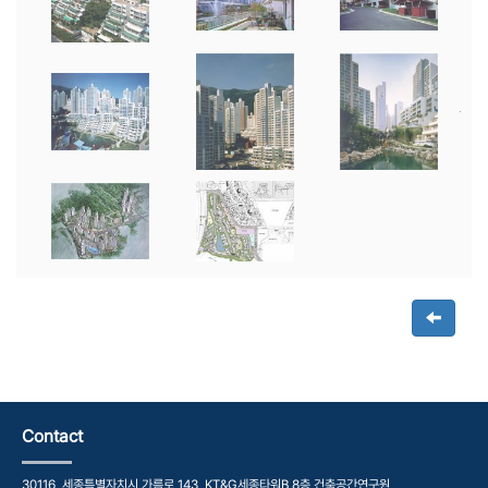
Contact
30116, 세종특별자치시 가름로 143, KT&G세종타워B 8층 건축공간연구원