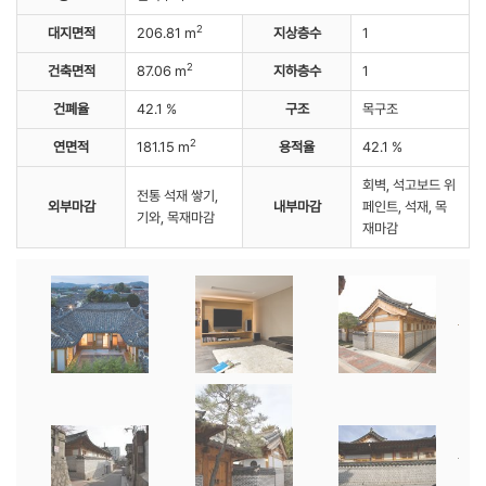
2
대지면적
206.81 m
지상층수
1
2
건축면적
87.06 m
지하층수
1
건폐율
42.1 %
구조
목구조
2
연면적
181.15 m
용적율
42.1 %
회벽, 석고보드 위
전통 석재 쌓기,
외부마감
내부마감
페인트, 석재, 목
기와, 목재마감
재마감