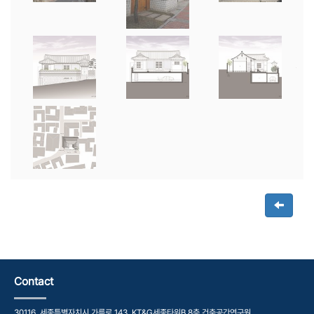
Contact
30116, 세종특별자치시 가름로 143, KT&G세종타워B 8층 건축공간연구원