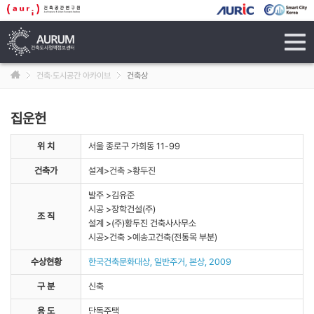
tog
navi
건축·도시공간 아카이브
건축상
집운헌
위 치
서울 종로구 가회동 11-99
건축가
설계>건축 >황두진
발주 >김유준
시공 >장학건설(주)
조 직
설계 >(주)황두진 건축사사무소
시공>건축 >예송고건축(전통목 부분)
수상현황
한국건축문화대상, 일반주거, 본상, 2009
구 분
신축
용 도
단독주택