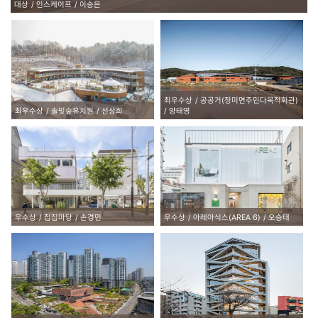
대상
인스케이프
이승은
최우수상
공공거(정미면주민다목적회관)
최우수상
솔빛숲유치원
선상희
양태영
우수상
집집마당
손경민
우수상
아레아식스(AREA 6)
오승태