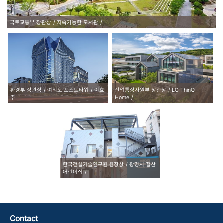
국토교통부 장관상
지속가능한 도서관
환경부 장관상
여의도 포스트타워
이효
산업통상자원부 장관상
LG ThinQ
추
Home
한국건설기술연구원 원장상
광명시 철산
어린이집
Contact