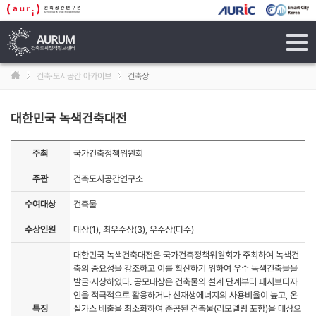
tog
navi
건축·도시공간 아카이브
건축상
대한민국 녹색건축대전
주최
국가건축정책위원회
주관
건축도시공간연구소
수여대상
건축물
수상인원
대상(1), 최우수상(3), 우수상(다수)
대한민국 녹색건축대전은 국가건축정책위원회가 주최하여 녹색건
축의 중요성을 강조하고 이를 확산하기 위하여 우수 녹색건축물을
발굴·시상하였다. 공모대상은 건축물의 설계 단계부터 패시브디자
인을 적극적으로 활용하거나 신재생에너지의 사용비율이 높고, 온
특징
실가스 배출을 최소화하여 준공된 건축물(리모델링 포함)을 대상으