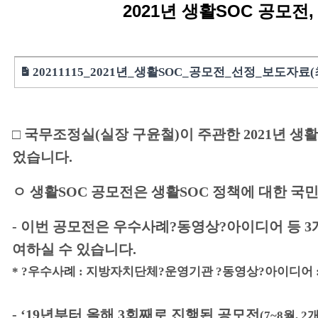
2021년 생활SOC 공모전
20211115_2021년_생활SOC_공모전_선정_보도자료(최종
□
국무조정실
(실장 구윤철)이 주관한
2021년 생
었습니
다.
ㅇ
생활SOC
공모전은
생활SOC 정책에 대한 국
-
이번 공모전은
우수사례?동영상?아이디어 등 3
여
하실 수 있습니다.
* ?우수사례 : 지방자치단체?운영기관 ?동영상?아이디어 
-
‘19년부터 올해 3회째로 진행된 공모전
(7~8월, 