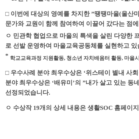
□ 이번에
대상
의
영예를 차지한
”땡땡마을(울산
문가와 교원이 함께
참여
하여 이끌어 갔다는 점에
ㅇ
민관학
협업
으
로 마을의 특색을 살린 다양한 
로 선발 운
영
하여
마을교육공동체를 실현
하고 있
*
학교교육과정 지원활동, 청소년 자치배움터 활동, 마을시
□
우수사례
분야 최우수상은 ‘
위스테이 별내 사
분야 최우수상은 ‘배유미’의
”내가 살고 있는 동네
선정되었습니다.
ㅇ
수상작 19개의 상세 내용은 생활SOC 홈페이지 