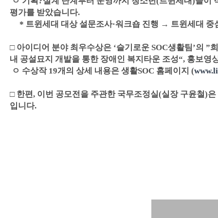
ㅇ 기획?설계 단계부터 운영까지 청소년(트윈세대)들이 
평가를 받았습니다.
* 트윈세대 대상 설문조사·워크숍 진행 → 트윈세대 중심
□ 아이디어 분야 최우수상은 ‘슬기로운 SOC생활팀’의 ”
내 공설묘지 개발을 통한 장애인 복지타운 조성“, 홍보영
ㅇ 수상작 19개의 상세 내용은 생활SOC 홈페이지 (
www.li
□ 한편, 이번 공모전을 주관한 국무조정실(실장 구윤철)
입니다.