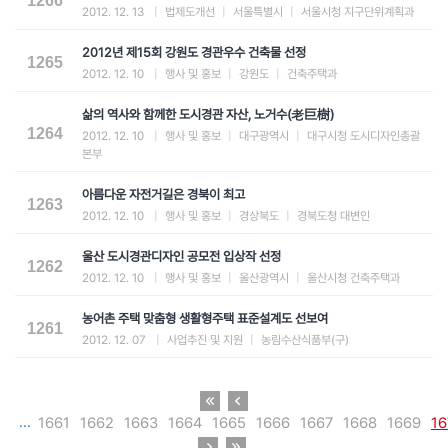
1266
2012. 12. 13
|
법제도개선
|
서울특별시
|
서울시청 지구단위계획과
2012년 제15회 강원도 경관우수 건축물 선정
1265
2012. 12. 10
|
행사 및 홍보
|
강원도
|
건축주택과
삶의 역사와 함께한 도시경관 자산, 노거수(老巨樹)
1264
2012. 12. 10
|
행사 및 홍보
|
대구광역시
|
대구시청 도시디자인총괄
본부
아름다운 자전거길은 경북이 최고
1263
2012. 12. 10
|
행사 및 홍보
|
경상북도
|
경북도청 대변인
울산 도시경관디자인 공모전 입상작 선정
1262
2012. 12. 10
|
행사 및 홍보
|
울산광역시
|
울산시청 건축주택과
농어촌 주택 맞춤형 생활형주택 표준설계도 선보여
1261
2012. 12. 07
|
사업추진 및 지원
|
농림수산식품부(구)
...
1661
1662
1663
1664
1665
1666
1667
1668
1669
16