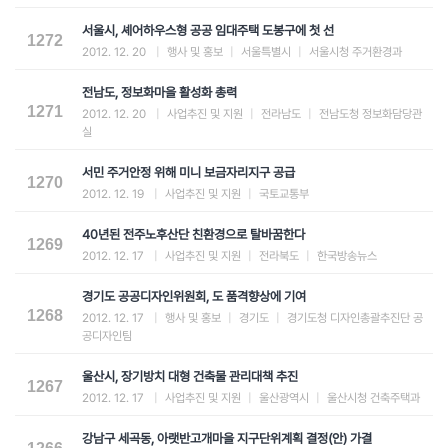
서울시, 셰어하우스형 공공 임대주택 도봉구에 첫 선
1272
2012. 12. 20
|
행사 및 홍보
|
서울특별시
|
서울시청 주거환경과
전남도, 정보화마을 활성화 총력
1271
2012. 12. 20
|
사업추진 및 지원
|
전라남도
|
전남도청 정보화담당관
실
서민 주거안정 위해 미니 보금자리지구 공급
1270
2012. 12. 19
|
사업추진 및 지원
|
국토교통부
40년된 전주노후산단 친환경으로 탈바꿈한다
1269
2012. 12. 17
|
사업추진 및 지원
|
전라북도
|
한국방송뉴스
경기도 공공디자인위원회, 도 품격향상에 기여
1268
2012. 12. 17
|
행사 및 홍보
|
경기도
|
경기도청 디자인총괄추진단 공
공디자인팀
울산시, 장기방치 대형 건축물 관리대책 추진
1267
2012. 12. 17
|
사업추진 및 지원
|
울산광역시
|
울산시청 건축주택과
강남구 세곡동, 아랫반고개마을 지구단위계획 결정(안) 가결