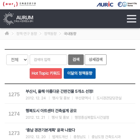
tog
navi
정책·연구 동향
정책동향
국내동향
부산시, 올해 아름다운 간판건물 5개소 선정!
1275
2012. 12. 24
|
행사 및 홍보
|
부산광역시
|
도시경관담당관실
행복도시 아트센터 건축설계 공모
1274
2012. 12. 21
|
행사 및 홍보
|
행정중심복합도시건설청
‘충남 경관기본계획’ 윤곽 나왔다
1273
2012. 12. 20
|
법제도개선
|
충청남도
|
충남도청 건축도시과