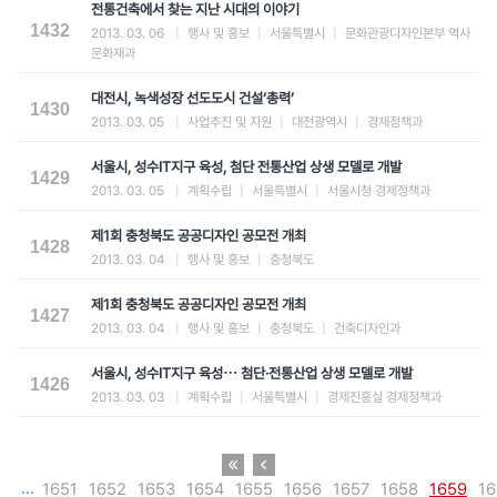
전통건축에서 찾는 지난 시대의 이야기
1432
2013. 03. 06
|
행사 및 홍보
|
서울특별시
|
문화관광디자인본부 역사
문화재과
대전시, 녹색성장 선도도시 건설‘총력’
1430
2013. 03. 05
|
사업추진 및 지원
|
대전광역시
|
경제정책과
서울시, 성수IT지구 육성, 첨단 전통산업 상생 모델로 개발
1429
2013. 03. 05
|
계획수립
|
서울특별시
|
서울시청 경제정책과
제1회 충청북도 공공디자인 공모전 개최
1428
2013. 03. 04
|
행사 및 홍보
|
충청북도
제1회 충청북도 공공디자인 공모전 개최
1427
2013. 03. 04
|
행사 및 홍보
|
충청북도
|
건축디자인과
서울시, 성수IT지구 육성⋯ 첨단·전통산업 상생 모델로 개발
1426
2013. 03. 03
|
계획수립
|
서울특별시
|
경제진흥실 경제정책과
...
1651
1652
1653
1654
1655
1656
1657
1658
1659
16