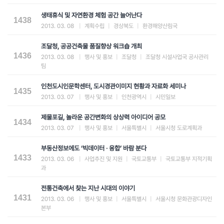
생태휴식 및 자연환경 체험 공간 늘어난다
1438
2013. 03. 08
|
계획수립
|
경상북도
|
환경해양산림국
조달청, 공공건축물 품질향상 워크숍 개최
1436
2013. 03. 08
|
행사 및 홍보
|
조달청
|
조달청 시설사업국 공사관리
팀
인천도시인문학센터, 도시경관이미지 현황과 자료화 세미나
1435
2013. 03. 07
|
행사 및 홍보
|
인천광역시
|
시민일보
제물포길, 놀라운 공간변화의 상상력 아이디어 공모
1434
2013. 03. 07
|
행사 및 홍보
|
서울특별시
|
서울시청 도로계획과
부동산정보에도 ‘빅데이터 · 융합’ 바람 분다
1433
2013. 03. 06
|
사업추진 및 지원
|
국토교통부
|
국토교통부 지적기획
과
전통건축에서 찾는 지난 시대의 이야기
1431
2013. 03. 06
|
행사 및 홍보
|
서울특별시
|
서울시청 문화관광디자인
본부