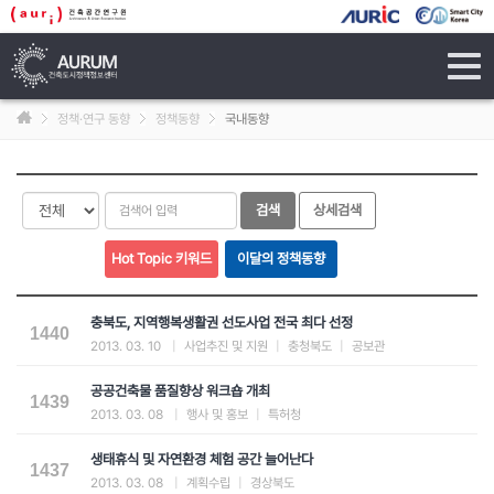
tog
navi
정책·연구 동향
정책동향
국내동향
충북도, 지역행복생활권 선도사업 전국 최다 선정
1440
2013. 03. 10
|
사업추진 및 지원
|
충청북도
|
공보관
공공건축물 품질향상 워크숍 개최
1439
2013. 03. 08
|
행사 및 홍보
|
특허청
생태휴식 및 자연환경 체험 공간 늘어난다
1437
2013. 03. 08
|
계획수립
|
경상북도