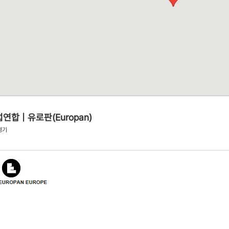
자료실
연합 | 유로판(Europan)
경기