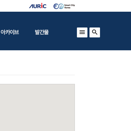
 아카이브
발간물
상
건축도시정책
동향
도
(APU)
보
건축도시연구
동향
기타 간행물
인포그래픽스