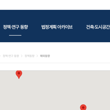
정책·연구 동향
법정계획 아카이브
건축·도시공간
정책동향
국토
건축
연구동향
도시
건축지
정책·연구 동향
정책동향
해외동향
건축/주택
테마정
건설
환경
에너지
관광
산림/농림/수산
문화
사회복지