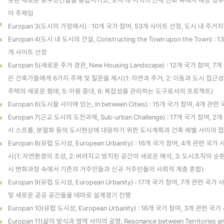
롯된 새로운 요구조건들을 통합시키고, 도시 내 지역의 전체 진화 속에서 해당 정
이 주제임
●
Europan 3(도시의 가정에서) : 10개 국가 참여, 53개 사이트 선정, 도시 내 
Europan 4(도시 내 도시의 건설, Constructing the Town upon the Town)
●
개 사이트 선정
Europan 5(새로운 주거 경관, New Housing Landscape) : 12개 국가 참여,
●
은 건축가들에게 6가지 주제 및 질문을 제시(1: 자연과 주거, 2: 이동과 도시 접근성,
주택의 새로운 형태, 5: 이용 증대, 6: 복잡성을 관리하는 도구로서의 프로젝트)
Europan 6(도시들 사이에 있는, In between Cities) : 15개 국가 참여, 4개
●
Europan 7(근교 도시의 도전과제, Sub-urban Challenge) : 17개 국가 참여,
●
시 스프롤, 분절화 등의 도시현상에 대응하기 위한 도시계획과 건축 레벨 사이의 
Europan 8(유럽 도시성, European Urbanity) : 16개 국가 참여, 4개 관련 
●
시(1: 자연환경의 조성, 2: 버려지고 방치된 공간의 새로운 해석, 3: 도시조직의 순환
시 변화과정 속에서 기존의 거주민들과 신규 거주민들의 사회적 계층 혼합)
Europan 9(유럽 도시성, European Urbanity) : 17개 국가 참여, 7개 관련
●
및 새로운 공공 공간들을 테마로 설계경기 진행
Europan 10(유럽 도시성, European Urbanity) : 16개 국가 참여, 3개 관련 
●
Europan 11(삶의 방식과 영역 사이의 공명, Resonance between Territories an
●