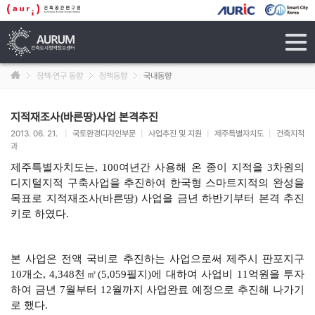
tog
navi
정책·연구 동향
정책동향
국내동향
지적재조사(바른땅)사업 본격추진
2013. 06. 21.
|
국토환경디자인부문
|
사업추진 및 지원
|
제주특별자치도
|
건축지적
과
제주특별자치도는, 100여년간 사용해 온 종이 지적을 3차원의
디지털지적 구축사업을 추진하여 한국형 스마트지적의 완성을
목표로 지적재조사(바른땅) 사업을 금년 하반기부터 본격 추진
키로 하였다.
본 사업은 전액 국비로 추진하는 사업으로써 제주시 판포지구
10개소, 4,348천㎡(5,059필지)에 대하여 사업비 11억원을 투자
하여 금년 7월부터 12월까지 사업완료 예정으로 추진해 나가기
로 했다.