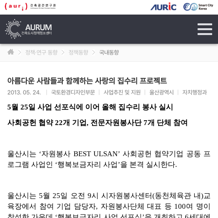
tog
navi
정책·연구 동향
정책동향
국내동향
아름다운 사람들과 함께하는 사랑의 집수리 프로젝트
2013. 05. 24.
|
국토환경디자인부문
|
사업추진 및 지원
|
울산광역시
|
자치행정과
5월 25일 사업 선포식에 이어 올해 집수리 봉사 실시
사회공헌 협약 22개 기업, 전문자원봉사단 7개 단체 참여
울산시는 ‘자원봉사 BEST ULSAN’ 사회공헌 협약기업 공동 프
로그램 사업인 ‘행복보금자리 사업’을 본격 실시한다.
울산시는 5월 25일 오전 9시 시자원봉사센터(동천체육관 내)교
육장에서 참여 기업 담당자, 자원봉사단체 대표 등 100여 명이
참석한 가운데 ‘행복보금자리 사업 선포식’을 개최하고 6세대에