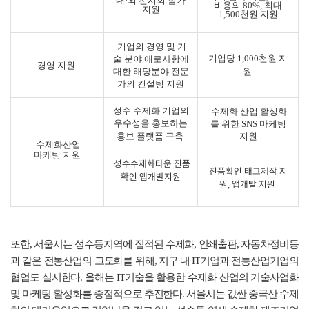
내
·
외 전시회 참가
비용의
80%,
최대
지원
1,500
천원 지원
기업의 경영 및 기
기업당
1,000
천원 지
술 분야 애로사항에
경영 지원
대한 해당분야 전문
원
가의 컨설팅 지원
성수 수제화 기업의
수제화 산업 활성화
우수성을 홍보하는
를
위한
SNS
마케팅
홍보 플랫폼 구축
지원
수제화산업
마케팅 지원
성수수제화타운 진품
진품확인 태그제작 지
확인 앱
개발지원
원
앱개발 지원
,
또한
,
서울시는 성수동지역에 집적된 수제화
,
인쇄출판
,
자동차정비등
과 같은 전통산업의 고도화를 위해
,
지구 내
IT
기업과 전통산업기업의
협업도 실시한다
.
올해는
IT
기술을 활용한 수제화 산업의 기술사업화
및 마케팅 활성화를 중점적으로 추진한다
.
서울시는 값싼 중국산 수제