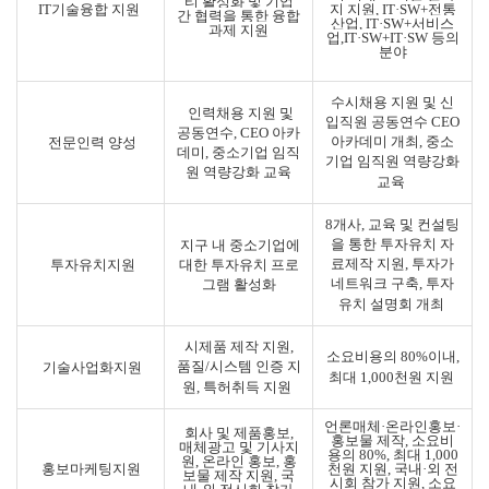
티 활성화 및 기
업
IT
기술융합 지원
지 지원
,
IT·SW+
전통
간 협력을 통한 융합
산업
, IT·SW+
서비스
과제 지원
업
,IT·SW+IT·SW
등의
분야
수시채용 지원 및 신
인력
채용 지원 및
입직원 공동연수
CEO
공동연수
, CEO
아카
아카데미 개최
,
중소
전문인력 양성
데미
,
중소기업 임직
기업 임직원 역량강화
원 역량강화 교육
교육
8
개사
,
교육 및 컨설팅
을 통한 투자유치 자
지구 내 중소기업에
료제작 지원
,
투자가
투자유치지원
대한 투자유치 프로
네트워크 구축
,
투자
그램 활성화
유치 설명회 개최
시제품 제작 지원
,
소요비용의
80%
이내
,
품질
/
시스템 인증 지
기술사업화지원
최대
1,000
천원 지원
원
,
특허취득 지원
언론매체
·
온라인홍보
·
회사 및 제품홍보
,
홍보물 제작
,
소요
비
매체광고 및 기사
지
용의
80%,
최대
1,000
원
,
온라인 홍보
,
홍
홍보마케팅지원
천원 지원
,
국내
·
외 전
보물 제작 지원
,
국
시회 참가 지원
,
소요