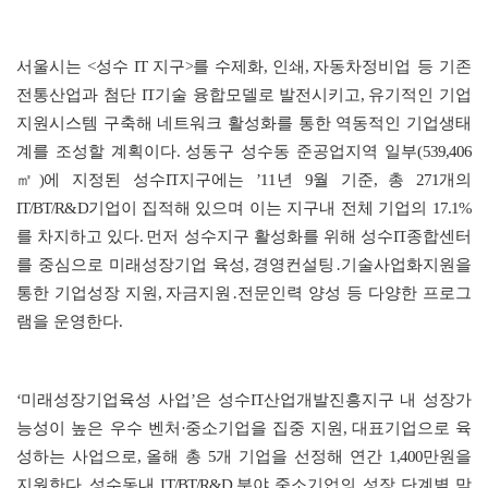
서울시는
<
성수
IT
지구
>
를 수제화
,
인쇄
,
자동차정비업 등 기존
전통산업과 첨단
IT
기술 융합모델로 발전시키고
,
유기적인 기업
지원시스템 구축해 네트워크 활성화를 통한 역동적인 기업생태
계를 조성할 계획이다
.
성동구 성수동 준공업지역 일부
(539,406
㎡
)
에 지정된 성수
IT
지구에는
’11
년
9
월 기준
,
총
271
개의
IT/BT/R&D
기업이 집적해 있으며 이는 지구내 전체 기업의
17.1%
를 차지하고 있다
.
먼저 성수지구 활성화를 위해 성수
IT
종합센터
를 중심으로 미래성장기업 육성
,
경영컨설팅
․
기술사업화지원을
통한 기업성장 지원
,
자금지원
․
전문인력 양성 등 다양한 프로그
램을 운영한다
.
‘
미래성장기업육성 사업
’
은 성수
IT
산업개발진흥지구 내 성장가
능성이 높은 우수 벤처
·
중소기업을 집중 지원
,
대표기업으로 육
성하는 사업으로
,
올해 총
5
개 기업을 선정해 연간
1,400
만원을
지원한다
.
성수동내
IT/BT/R&D
분야 중소기업의 성장 단계별 맞