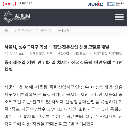
tog
navi
정책·연구 동향
정책동향
국내동향
서울시, 성수IT지구 육성⋯ 첨단·전통산업 상생 모델로 개발
2013. 03. 03.
|
녹색건축도시부문
|
계획수립
|
서울특별시
|
경제진흥실 경제정책과
중소제조업 기반 견고화 및 차세대 신성장동력 마련위해
’12
년
선정
서울의 첫 번째 서울형 특화산업지구인
‘
성수
IT
산업개발 진흥
지구
’
가 본격적으로 육성된다
.
서울시는 지난
2012
년 서울의 중
소제조업 기반 견고화 및 차세대 신성장동력산업을 육성하기 위
한
‘
종로 귀금속
’,‘
성수
IT’,‘
마포 디자인 출판지구
’
의
3
개 특화산
업지구 진흥계획 고시를 계기로
,
금년부터 성수
IT
산업개발 진
흥지구에 대한 지원을 확대한다고
5
일
(
화
)
밝혔다
.