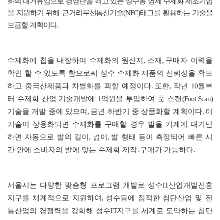
화의 대거유입으로 경영난을 겪고 있는 성수동 영세 수제화 제조기업
을 지원하기 위해 근거리무선통신기술
(NFC)
태그를 활용하는 기술을
보급할 계획이다
.
수제화에 칩을 내장하여 수제화의 원산지
,
소재
,
구매자 이력을
확인 할 수 있도록 함으로써 성수 수제화 제품의 신뢰성을 확보
하고 중국산제품과 차별화를 꾀할 예정이다
.
또한
,
작년
10
월부
터 수제화 산업 기술개발에
1
억원을 투입하여 풋 스캔
(Foot Scan)
기술을 개발 중에 있으며
,
금년 하반기 중 상품화할 계획이다
.
이
기술이 상용화되면 수제화를 구매할 경우 발을 기계에 대기만
하면 자동으로 발의 길이
,
넓이
,
발 형태 등이 측정되어 빠른 시
간 안에 소비자의 발에 맞는 수제화 제작
․
구매가 가능하다
.
서울시는 다양한 맞춤형 프로그램 개발로 성수
IT
산업개발진흥
지구를 체계적으로 지원하여
,
성수동에 집적한 첨단산업 및 전
통산업의 경쟁력을 강화해 성수
IT
지구를 세계로 도약하는 첨단