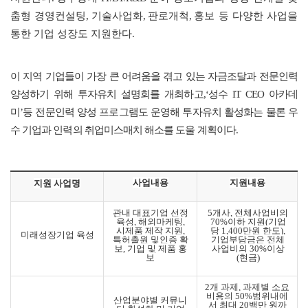
춤형 경영컨설팅
,
기술사업화
,
판로개척
,
홍보 등 다양한 사업을
통한 기업 성장도 지원한다
.
이 지역 기업들이 가장 큰 어려움을 겪고 있는 자금조달과 전문인력
양성하기 위해 투자유치 설명회를 개최하고,‘성수 IT CEO 아카데
미’등 전문인력 양성 프로그램도 운영해 투자유치 활성화는 물론 우
수 기업과 인력의 취업미스매치 해소를 도울 계획 이다.
사업내용
지원내용
지원
사업명
관내 대표기업 선정
5
개사
,
전체사업비의
육성
,
해외마케
팅
,
70%
이하 지원
(
기
업
시제품 제작 지원
,
당
1,400
만원 한도
),
미래성장기업 육성
특허출원 및
인증 확
기업부담금은 전체
보
,
기업 및 제품 홍
사업비의
30%
이상
보
(
현금
)
2
개 과제
,
과제별 소요
비용의
50%
범위
내에
산업분야별 커뮤니
서 최대
20
백만 원까