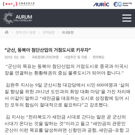
tog
navi
정책·연구 동향
정책동향
국내동향
“군산, 동북아 첨단산업의 거점도시로 키우자”
2012. 02. 09.
|
국토환경디자인부문
|
사업추진 및 지원
|
전라북도
“군산의 목표는 동북아 첨단산업의 거점도시로 중국과 미국시
장을 연결하는 환황해권의 중심 물류도시가 되어야 합니다.”
김완주 지사는 9일 군산시청 대강당에서 시민 600여명과 ‘삶의
질 향상을 위한 2012년 도민과의 희망 대화 마당’을 가진 자리에
서 이같이 말하고 “새만금을 대표하는 도시로 성장함에 있어 시
민 모두의 합심이 절대적으로 필요하다”고 강조했다.
김 지사는 “전라북도가 새만금 시대로 간다는 말은 곧 군산의
시대가 온다는 것을 말하는 것”이라고 들고 “새만금의 관문인
군산이 이런 목표를 달성하려면 신항만과 공항, 새만금~포항 고