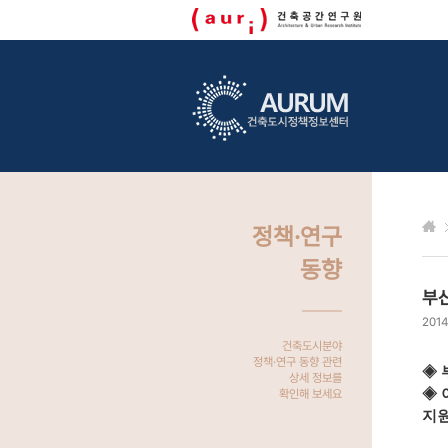
정책·연구
동향
부
2014
건축도시분야
정책·연구 동향 관련
◈ 
상세 정보를
◈ 
확인해 보세요
지원