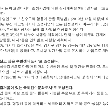
자료실
시는 에코델타시티 조성사업에 대한 실시계획을 9월 5일자로 국토
다.
 승인으로 「친수구역 활용에 관한 특별법」(2010년 12월 제정)에 의
된 부산 에코델타시티 조성사업의 모든 행정절차가 마무리되어, 
사․부산도시공사는 올해 말 사업을 착공할 예정이다.
사업은 3단계로 나누어 시행할 계획이며, 먼저 보상이 마무리 단계에
 강동동, 대저2동은 연차별로 시행할 계획이다.
델타시티 조성사업은 부산 강서구 명지동·강동동·대저2동 일원 11.88
7만 5천명)를 공급하고, 도시형 첨단산업 등을 유치하는 사업으로 개
‘살고 싶은 수변생태도시’로 조성된다.
서낙동강변으로 다양한 테마의 수변공원 조성 및 경관을 연출하고, 도
 수변도시로 개발될 예정이다.
서낙동강변 폭 100m의 생태완충녹지, 생태습지공원 및 철새 먹이터 조
‘즐거움이 있는 국제친수문화도시’로 조성된다.
상업·문화·예술·쇼핑 등의 활동이 가능한 주운수로 및 특화거리 등을
조성하고,
서낙동강, 평강천 등이 합류되는 세물머리 지역은 문화·공연·상업기