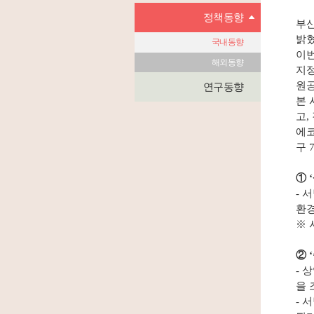
정책동향
부산
밝혔
국내동향
이번
해외동향
지정
원공
연구동향
본 
고,
에코
구 
① 
- 
환경
※ 
② 
- 
을 
- 