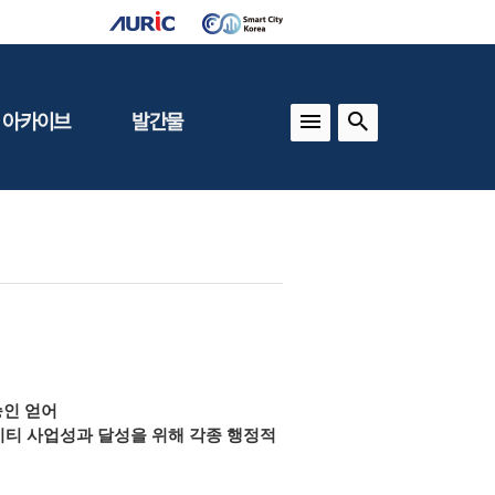
 아카이브
발간물
상
건축도시정책
동향
도
(APU)
보
건축도시연구
동향
기타 간행물
인포그래픽스
승인 얻어
시티 사업성과 달성을 위해 각종 행정적