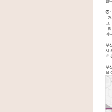
된다
③ 
- 
고,
- 
아니
부산
시 
※ 
부산
을 