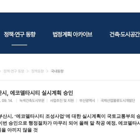
정책·연구 동향
법정계획 아카이브
건축·도시공간
정책동향
국토
건축
연구동향
도시
건축지
정책·연구 동향
정책동향
국내동향
건축/주택
테마정
건설
산시, 에코델타시티 실시계획 승인
환경
. 09. 14.
|
녹색건축도시부문
|
사업추진 및 지원
|
부산광역시
|
국제산업물류도시개발단
에너지
관광
부산시, ‘에코델타시티 조성사업’에 대한 실시계획이 국토교통부의 
산림/농림/수산
이번 승인으로 행정절차가 마무리 되어 올해 말 착공 예정, 에코델타
을 아끼지 않을 것
문화
사회복지