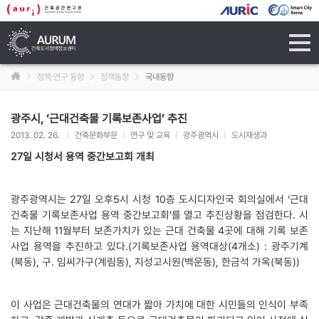
tog
navi
정책·연구 동향
정책동향
국내동향
광주시, ‘근대건축물 기록보존사업’ 추진
2013. 02. 26.
|
건축문화부문
|
연구 및 교육
|
광주광역시
|
도시재생과
27일 시청서 용역 중간보고회 개최
광주광역시는 27일 오후5시 시청 10층 도시디자인국 회의실에서 ‘근대
건축물 기록보존사업 용역 중간보고회’를 열고 추진상황을 점검한다. 시
는 지난해 11월부터 보존가치가 있는 근대 건축물 4곳에 대해 기록 보존
사업 용역을 추진하고 있다.(기록보존사업 용역대상(4개소) : 광주기계
(북동), 구. 임씨가구(계림동), 지성고시원(백운동), 한금석 가옥(북동))
이 사업은 근대건축물의 연대가 짧아 가치에 대한 시민들의 인식이 부족