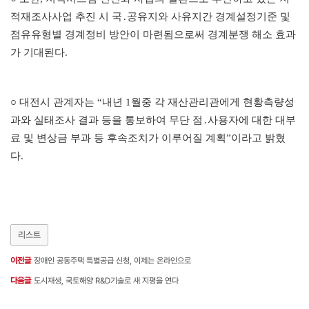
적재조사사업 추진 시 국
․
공유지와 사유지간 경계설정기준 및
점유유형별 경계정비 방안이 마련됨으로써 경계분쟁 해소 효과
가 기대된다
.
○
대전시 관계자는
“
내년
1
월중 각 재산관리관에게 현황측량성
과와 실태조사 결과 등을 통보하여 무단 점
․
사용자에 대한 대부
료 및 변상금 부과 등 후속조치가 이루어질 계획
”
이라고 밝혔
다
.
리스트
이전글
장애인 공동주택 특별공급 신청, 이제는 온라인으로
다음글
도시재생, 국토해양 R&D기술로 새 지평을 연다