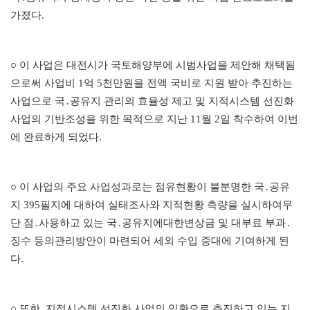
가졌다
.
○
이 사업은 대전시가 국토해양부에 시범사업을 제안해 채택됨
으로써 사업비
1
억
5
천만원을 전액 국비로 지원 받아 추진하는
사업으로 국
․
공유지 관리의 효율성 제고 및 지적시스템 선진화
사업의 기반조성을 위한 목적으로 지난
11
월
2
일 착수하여 이번
에 완료하게 되었다
.
○
이 사업의 주요 사업성과로는 점유현황이 불분명한 국
․
공유
지
395
필지에 대하여 실태조사와 지적현황 측량을 실시하여무
단 점
․
사용하고 있는 국
․
공유지에대한변상금 및 대부료 부과
․
징수 등의관리방안이 마련되어 세외 수입 증대에 기여하게 된
다
.
○
또한
,
지적시스템 선진화 사업의 일환으로 추진하고 있는 지