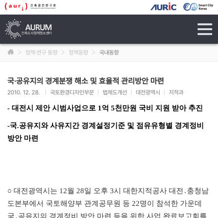
tog
navi
정책·연구 동향
정책동향
국내동향
국·공유지의 경계분쟁 해소 및 효율적 관리방안 마련
2010. 12. 28.
|
국토환경디자인부문
|
법제도개선
|
대전광역시
|
지적과
-
대전시 제안 시범사업으로
1
억
5
천만원 국비 지원 받아 추진
-
국
.
공유지와 사유지간 경계설정기준 및 점유유형별 경계정비
방안 마
련
○
대전광역시는
12
월
28
일 오후
3
시 대한지적공사 대전
․
충청남
도본부에서 국토해양부 관계공무원 등
22
명이 참석한 가운데
국
․
공유지의 경계정비 방안 마련 등을 위한 사업 완료보고회를