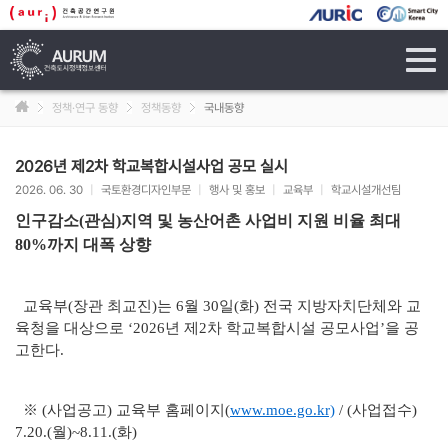
tog
navi
정책·연구 동향
정책동향
국내동향
2026년 제2차 학교복합시설사업 공모 실시
2026. 06. 30
|
국토환경디자인부문
|
행사 및 홍보
|
교육부
|
학교시설개선팀
인구감소(관심)지역 및 농산어촌 사업비 지원 비율 최대
80%까지 대폭 상향
교육부(장관 최교진)는 6월 30일(화) 전국 지방자치단체와 교
육청을 대상으로 ‘2026년 제2차 학교복합시설 공모사업’을 공
고한다.
※ (사업공고) 교육부 홈페이지(
www.moe.go.kr)
/ (사업접수)
7.20.(월)~8.11.(화)