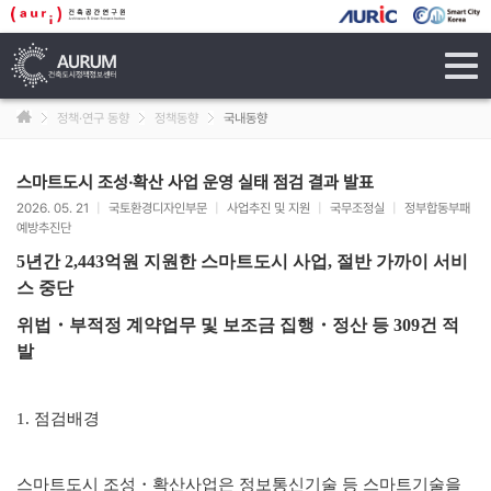
tog
navi
정책·연구 동향
정책동향
국내동향
스마트도시 조성·확산 사업 운영 실태 점검 결과 발표
2026. 05. 21
|
국토환경디자인부문
|
사업추진 및 지원
|
국무조정실
|
정부합동부패
예방추진단
5년간 2,443억원 지원한 스마트도시 사업, 절반 가까이 서비
스 중단
위법・부적정 계약업무 및 보조금 집행・정산 등 309건 적
발
1. 점검배경
스마트도시 조성・확산사업은 정보통신기술 등 스마트기술을