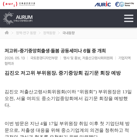
tog
navi
정책·연구 동향
정책동향
국내동향
저고위-중기중앙회출생·돌봄 공동세미나 6월 중 개최
2026. 05. 13
|
국토환경디자인부문
|
행사 및 홍보, 저출산고령사회위원회
|
기업지역
협력과
김진오 저고위 부위원장, 중기중앙회 김기문 회장 예방
김진오 저출산고령사회위원회(이하 “위원회”) 부위원장은 13일
오전, 서울 여의도 중소기업중앙회에서 김기문 회장을 예방했
다.
이번 방문은 지난 4월 17일 부위원장 취임 이후 첫 기업단체 방
문으로, 저출생 대응을 위해 중소기업계의 의견을 청취하고 적