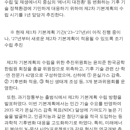
수립 및 재생에너지 중심의 '에너지 대전환' 등 변화하는 기후 기
술 정책환경에 기민하게 대응하기 위하여 제2차 기본계획의 수
립 시기를 1년 앞당겨 추진한다.
※ 현재 제1차 기본계획 기간(‘23~’27년)이 아직 진행 중이
나, ‘27년부터 새로운 제2차 기본계획이 적용될 수 있도록 조기
수립 추진
제2차 기본계획의 수립을 위한 추진위원회는 윤의준 한국공학
한림원 회장을 총괄 위원장으로 위촉하고, 기후 기술 관련 산·학
·연 전문가 42명으로 구성하였으며, 산하에 ① 온실가스 감축,
② 기후변화 적응, ③ 혁신 생태계 조성 등, 3개 분과위원회를 운
영한다.
또한, 과기정통부는 출범식에서 제2차 기본계획 수립 방향을
발표하였다. 이번 기본계획에서는 민간 기술 수요를 반영하여
2035 국가 온실가스 감축 목표(NDC) 달성에 기여도가 높은 기
술을 발굴하고, 인공지능과 같은 첨단기술을 적극 도입하는 등
과학적 기후변화 대응을 고도화하기로 하였다. 특히, 미래에너
지 분야의 'K-문샷 사업(프로젝트)'과 같은 혁신적 연구개발 추