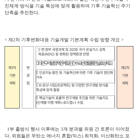
진체계·방식을 기술 특성에 맞게 활용하여 기후 기술혁신 주기
단축을 추진한다.
< 제2차 기후변화대응 기술개발 기본계획 수립 방향 개요 >
󰊱
현
정부 국정과제 및
2035
국가 온실가스 감축
목표
(NDC)
등 변화된 정책환경 반영
󰊲
타 연구개발 정책 연계 및 민간 수요 반영을 통한 실효성 제고
제
1
차
변
제
2
차
󰊳
인공지능
발전 등 기술혁신에 따른 기후 기술의 첨단화
기본
경
기본
가속
계획
점
계획
󰊴
K-
문샷 사업
(
프로젝트
)
등 다양한 연구개발 방식을
특성에 맞게 활용
󰊵
핵심기술의 효율적 연구개발 추진을 위한 기술지도
(
단계별 이행 계획
<
로드맵
>)
수립
1부 출범식 행사 이후에는 3개 분과별 위원 간 토론이 이어졌
다. 위원들은 무탄소 에너지 혼합(믹스) 최적화, 이산화탄소 포