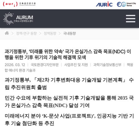
tog
navi
정책·연구 동향
정책동향
국내동향
과기정통부, '미래를 위한 약속' 국가 온실가스 감축 목표(NDC) 이
행을 위한 기후 위기의 기술적 해결책 모색
2026. 03. 12
|
국토환경디자인부문
|
사업추진 및 지원
|
과학기술정보통신부
|
핵융
합 에너지 환경 기술과
과기정통부, 「제2차 기후변화대응 기술개발 기본계획」 수
립 추진위원회 출범
민간 수요에 부합하는 실전적 기후 기술개발을 통해 2035 국
가 온실가스 감축 목표(NDC) 달성 기여
미래에너지 분야 ‘K-문샷 사업(프로젝트)’, 인공지능 기반 기
후 기술 첨단화 등 추진